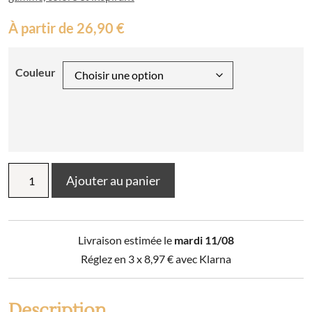
À partir de
26,90
€
Couleur
quantité
Ajouter au panier
de
Coussin
brodé
Yaël
Livraison estimée le
mardi 11/08
Réglez en 3 x
8,97
€
avec Klarna
Description