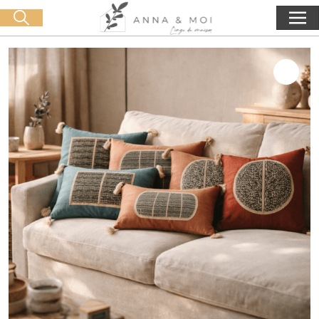
Livraison offerte dès 60€ d'achat
🛒 0 produit(s) :
0,00
€
Lancer la recherche