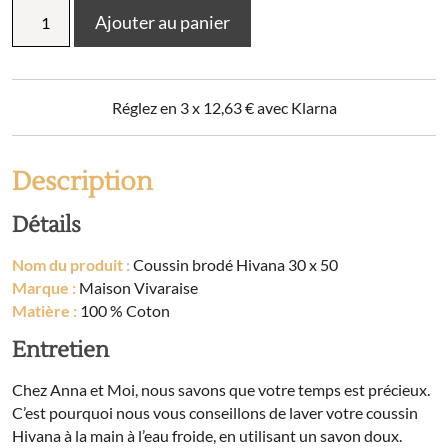
quantité
Ajouter au panier
de
Coussin
brodé
Hivana
Réglez en 3 x
12,63
€
avec Klarna
30
x
50
Description
Détails
Nom du produit :
Coussin brodé Hivana 30 x 50
Marque :
Maison Vivaraise
Matière :
100 % Coton
Entretien
Chez Anna et Moi, nous savons que votre temps est précieux.
C’est pourquoi nous vous conseillons de laver votre coussin
Hivana à la main à l’eau froide, en utilisant un savon doux.