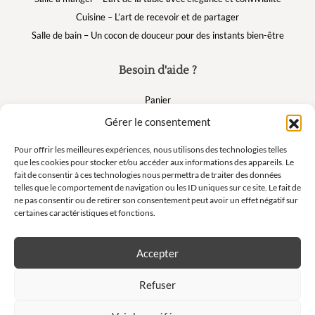
Cuisine – L’art de recevoir et de partager
Salle de bain – Un cocon de douceur pour des instants bien-être
Besoin d'aide ?
Panier
FAQ
Gérer le consentement
Mon compte
Pour offrir les meilleures expériences, nous utilisons des technologies telles
que les cookies pour stocker et/ou accéder aux informations des appareils. Le
fait de consentir à ces technologies nous permettra de traiter des données
Suivez nous
telles que le comportement de navigation ou les ID uniques sur ce site. Le fait de
ne pas consentir ou de retirer son consentement peut avoir un effet négatif sur
certaines caractéristiques et fonctions.
Accepter
Newsletter
Refuser
Ne manquez pas nos offres exclusives et nos ventes privées !