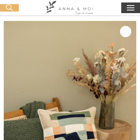
Livraison offerte dès 60€ d'achat
🛒 0 produit(s) :
0,00
€
Lancer la recherche