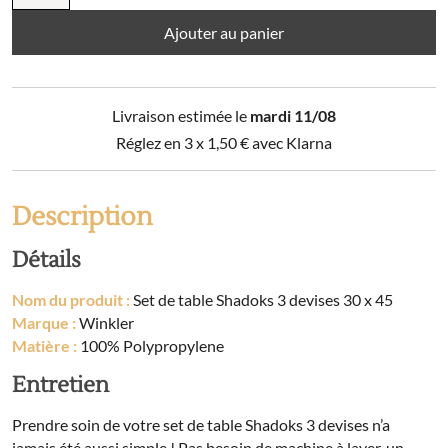
Set
de
Ajouter au panier
table
Shadoks
3
Livraison estimée le
mardi 11/08
devises
30
Réglez en 3 x
1,50
€
avec Klarna
x
45
Description
Détails
Nom du produit :
Set de table Shadoks 3 devises 30 x 45
Marque :
Winkler
Matière :
100% Polypropylene
Entretien
Prendre soin de votre set de table Shadoks 3 devises n’a
jamais été aussi simple ! Pas besoin de machine à laver, un