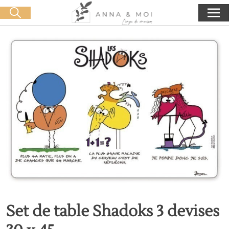
Livraison offerte dès 60€ d'achat
🛒 0 produit(s) :
0,00
€
Lancer la recherche
Set de table Shadoks 3 devises