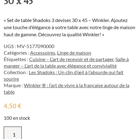
30 x 45
« Set de table Shadoks 3 devises 30 x 45 – Winkler. Ajoutez
une touche d’élégance à votre table avec notre linge de maison
haut de gamme. Découvrez la qualité Winkler! »
UGS :
MV-5177090000
Catégories :
Accessoires
,
Linge de maison
Étiquettes :
Cuisine – L’art de recevoir et de partager
,
Salle à
manger – L’art de la table avec élégance et convivialité
Collection :
Les Shadoks : Un clin d’œil à l’absurde qui fait
sourire
Marque :
Winkler ® : l’art de vivre à la française autour de la
table
4,50
€
100 en stock
quantité
de