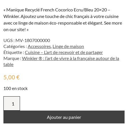
« Manique Recyclé French Cocorico Ecru/Bleu 20×20 –
Winkler. Ajoutez une touche de chic français à votre cuisine
avec ce linge de maison éco-responsable et élégant. See more
on our site! »
UGS :
MV-1807000000
Catégories :
Accessoires
,
Linge de maison
Étiquette :
Cuisine – L’art de recevoir et de partager
Marque :
Winkler ® : l’art de vivre à la française autour de la
table
5,00
€
100 en stock
quantité
de
Manique
recyclé
Ajouter au panier
French