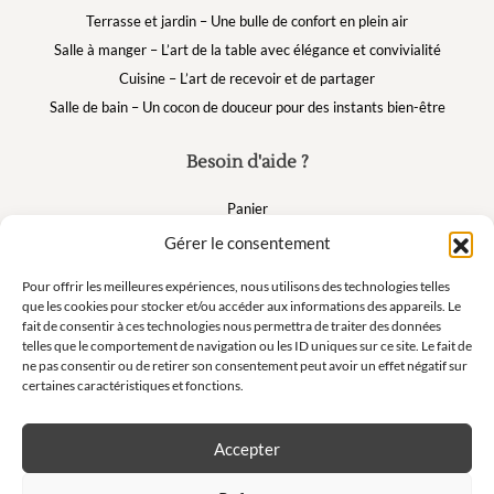
Terrasse et jardin – Une bulle de confort en plein air
Salle à manger – L’art de la table avec élégance et convivialité
Cuisine – L’art de recevoir et de partager
Salle de bain – Un cocon de douceur pour des instants bien-être
Besoin d'aide ?
Panier
FAQ
Gérer le consentement
Mon compte
Pour offrir les meilleures expériences, nous utilisons des technologies telles
que les cookies pour stocker et/ou accéder aux informations des appareils. Le
fait de consentir à ces technologies nous permettra de traiter des données
Suivez nous
telles que le comportement de navigation ou les ID uniques sur ce site. Le fait de
ne pas consentir ou de retirer son consentement peut avoir un effet négatif sur
certaines caractéristiques et fonctions.
Accepter
Newsletter