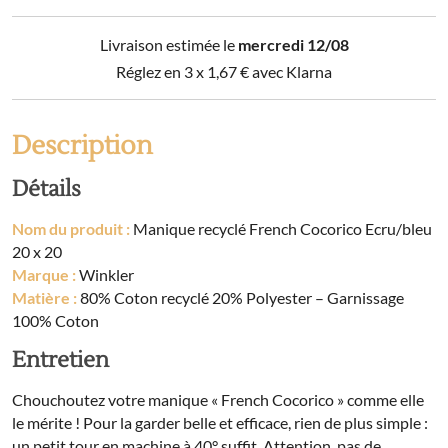
Cocorico
Ecru/bleu
Livraison estimée le
mercredi 12/08
20
x
Réglez en 3 x
1,67
€
avec Klarna
20
Description
Détails
Nom du produit :
Manique recyclé French Cocorico Ecru/bleu
20 x 20
Marque :
Winkler
Matière :
80% Coton recyclé 20% Polyester – Garnissage
100% Coton
Entretien
Chouchoutez votre manique « French Cocorico » comme elle
le mérite ! Pour la garder belle et efficace, rien de plus simple :
un petit tour en machine à 40° suffit. Attention, pas de