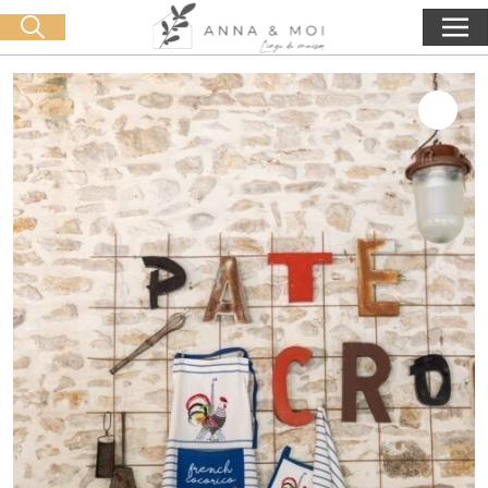
Livraison offerte dès 60€ d'achat
🛒 0 produit(s) :
0,00
€
Lancer la recherche