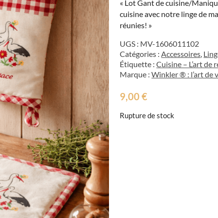
« Lot Gant de cuisine/Maniqu
cuisine avec notre linge de m
réunies! »
UGS :
MV-1606011102
Catégories :
Accessoires
,
Ling
Étiquette :
Cuisine – L’art de 
Marque :
Winkler ® : l’art de 
9,00
€
Rupture de stock