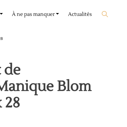
Mon compte
🛒 0 produit(s) :
0,00
€
À ne pas manquer
Actualités
Lancer la recherche
28
 de
/Manique Blom
x 28