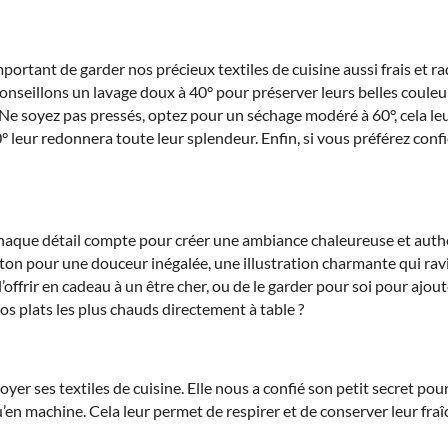
rtant de garder nos précieux textiles de cuisine aussi frais et rad
nseillons un lavage doux à 40° pour préserver leurs belles couleurs
Ne soyez pas pressés, optez pour un séchage modéré à 60°, cela leur 
50° leur redonnera toute leur splendeur. Enfin, si vous préférez conf
aque détail compte pour créer une ambiance chaleureuse et authe
oton pour une douceur inégalée, une illustration charmante qui ravi
’offrir en cadeau à un être cher, ou de le garder pour soi pour ajo
os plats les plus chauds directement à table ?
es textiles de cuisine. Elle nous a confié son petit secret pour u
qu’en machine. Cela leur permet de respirer et de conserver leur fra