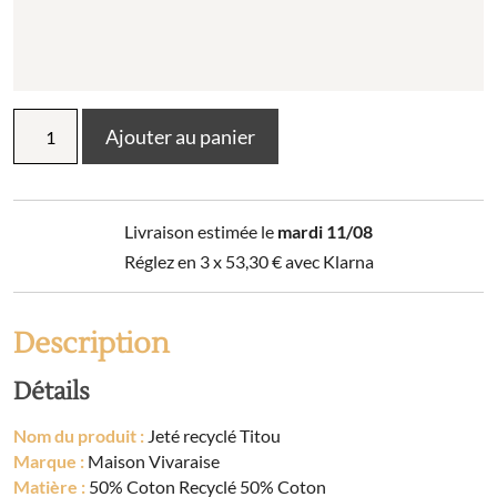
quantité
Ajouter au panier
de
Jeté
recyclé
Titou
Livraison estimée le
mardi 11/08
Réglez en 3 x
53,30
€
avec Klarna
Description
Détails
Nom du produit :
Jeté recyclé Titou
Marque :
Maison Vivaraise
Matière :
50% Coton Recyclé 50% Coton