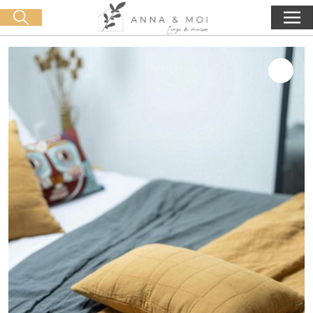
Livraison offerte dès 60€ d'achat
🛒 0 produit(s) :
0,00
€
Lancer la recherche