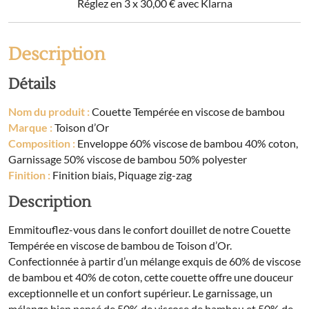
de
Réglez en 3 x
30,00 €
avec Klarna
bambou
Description
Détails
Nom du produit :
Couette Tempérée en viscose de bambou
Marque :
Toison d’Or
Composition :
Enveloppe 60% viscose de bambou 40% coton,
Garnissage 50% viscose de bambou 50% polyester
Finition :
Finition biais, Piquage zig-zag
Description
Emmitouflez-vous dans le confort douillet de notre Couette
Tempérée en viscose de bambou de Toison d’Or.
Confectionnée à partir d’un mélange exquis de 60% de viscose
de bambou et 40% de coton, cette couette offre une douceur
exceptionnelle et un confort supérieur. Le garnissage, un
mélange bien pensé de 50% de viscose de bambou et 50% de