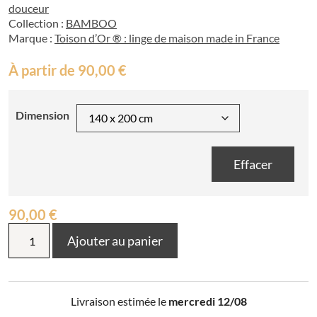
douceur
Collection :
BAMBOO
Marque :
Toison d’Or ® : linge de maison made in France
À partir de
90,00
€
Dimension
Effacer
90,00
€
quantité
Ajouter au panier
de
Couette
Tempérée
en
Livraison estimée le
mercredi 12/08
viscose