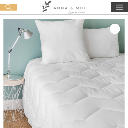
Livraison offerte dès 60€ d'achat
🛒 0 produit(s) :
0,00
€
Lancer la recherche