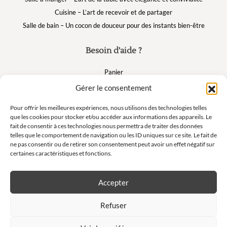
Cuisine – L’art de recevoir et de partager
Salle de bain – Un cocon de douceur pour des instants bien-être
Besoin d'aide ?
Panier
FAQ
Gérer le consentement
Mon compte
Pour offrir les meilleures expériences, nous utilisons des technologies telles
que les cookies pour stocker et/ou accéder aux informations des appareils. Le
fait de consentir à ces technologies nous permettra de traiter des données
Suivez nous
telles que le comportement de navigation ou les ID uniques sur ce site. Le fait de
ne pas consentir ou de retirer son consentement peut avoir un effet négatif sur
certaines caractéristiques et fonctions.
Accepter
Newsletter
Refuser
Ne manquez pas nos offres exclusives et nos ventes privées !