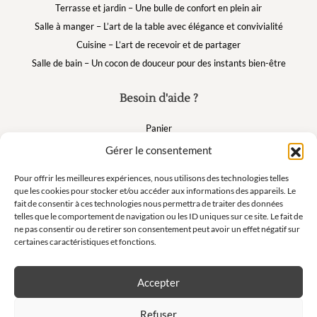
Terrasse et jardin – Une bulle de confort en plein air
Salle à manger – L’art de la table avec élégance et convivialité
Cuisine – L’art de recevoir et de partager
Salle de bain – Un cocon de douceur pour des instants bien-être
Besoin d'aide ?
Panier
FAQ
Gérer le consentement
Mon compte
Pour offrir les meilleures expériences, nous utilisons des technologies telles
que les cookies pour stocker et/ou accéder aux informations des appareils. Le
fait de consentir à ces technologies nous permettra de traiter des données
Suivez nous
telles que le comportement de navigation ou les ID uniques sur ce site. Le fait de
ne pas consentir ou de retirer son consentement peut avoir un effet négatif sur
certaines caractéristiques et fonctions.
Accepter
Newsletter
Refuser