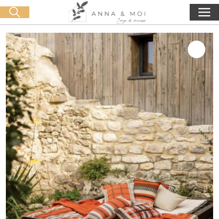
Livraison offerte dès 60€ d'achat
🛒 0 produit(s) :
0,00
€
Lancer la recherche