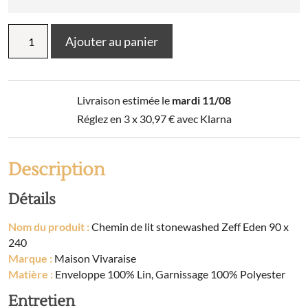
quantité
Ajouter au panier
de
Chemin
de
lit
Livraison estimée le
mardi 11/08
stonewashed
Zeff
Réglez en 3 x
30,97
€
avec Klarna
Eden
90
x
Description
240
Détails
Nom du produit :
Chemin de lit stonewashed Zeff Eden 90 x
240
Marque :
Maison Vivaraise
Matière :
Enveloppe 100% Lin, Garnissage 100% Polyester
Entretien