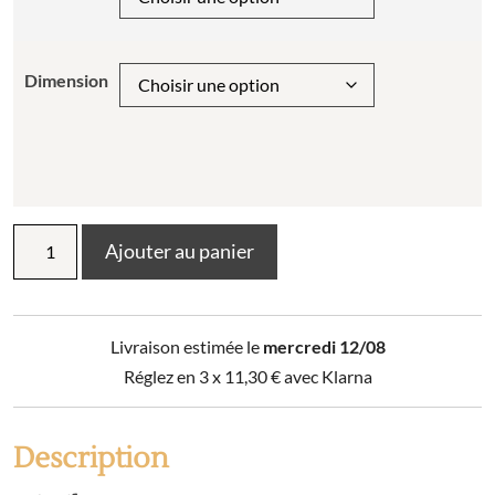
Dimension
quantité
Ajouter au panier
de
Tapis
de
Bain
Livraison estimée le
mercredi 12/08
Enzo
Réglez en 3 x
11,30
€
avec Klarna
Description