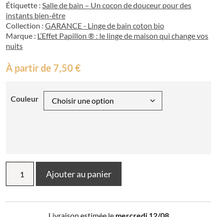
Étiquette :
Salle de bain – Un cocon de douceur pour des
instants bien-être
Collection :
GARANCE - Linge de bain coton bio
Marque :
L’Effet Papillon ® : le linge de maison qui change vos
nuits
À partir de
7,50
€
Couleur
quantité
Ajouter au panier
de
Serviette
main
30
Livraison estimée le
mercredi 12/08