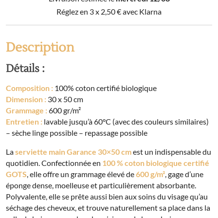
x
50
Réglez en 3 x
2,50
€
avec Klarna
cm
éponge
unie
Description
GARANCE
Détails :
Composition :
100% coton certifié biologique
Dimension :
30 x 50 cm
Grammage :
600 gr/m²
Entretien :
lavable jusqu’à 60°C (avec des couleurs similaires)
– sèche linge possible – repassage possible
La
serviette main Garance 30×50 cm
est un indispensable du
quotidien. Confectionnée en
100 % coton biologique certifié
GOTS
, elle offre un grammage élevé de
600 g/m²
, gage d’une
éponge dense, moelleuse et particulièrement absorbante.
Polyvalente, elle se prête aussi bien aux soins du visage qu’au
séchage des cheveux, et trouve naturellement sa place dans la