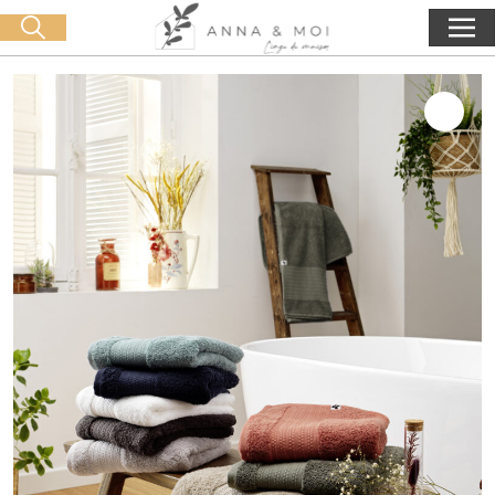
Livraison offerte dès 60€ d'achat
🛒 0 produit(s) :
0,00
€
Lancer la recherche