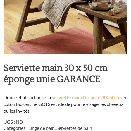
Serviette main 30 x 50 cm
éponge unie GARANCE
Douce et absorbante, la
serviette main Garance 30×50 cm
en
coton bio certifié GOTS est idéale pour le visage, les cheveux
ou les invités.
UGS :
ND
Catégories :
Linge de bain
,
Serviettes de bain