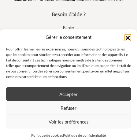
Besoin d'aide ?
Panier
FAQ
Gérer le consentement
Mon compte
Pour offrir les meilleures expériences, nous utilisons des technologies telles
que les cookies pour stocker et/ou accéder aux informations des appareils. Le
fait de consentir à ces technologies nous permettra de traiter des données
Suivez nous
telles que le comportement de navigation ou les ID uniques sur ce site. Le fait de
ne pas consentir ou de retirer son consentement peut avoir un effet négatif sur
certaines caractéristiques et fonctions.
Accepter
Newsletter
Refuser
Ne manquez pas nos offres exclusives et nos ventes privées !
Voir les préférences
S'inscrire à la newsletter
Politique de cookies
Politique de confidentialité