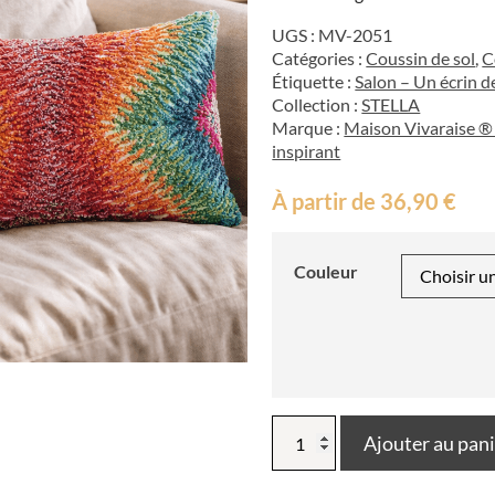
UGS :
MV-2051
Catégories :
Coussin de sol
,
C
Étiquette :
Salon – Un écrin d
Collection :
STELLA
Marque :
Maison Vivaraise ® 
inspirant
À partir de
36,90
€
Couleur
quantité
Ajouter au pan
de
Coussin