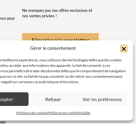
Ne manquez pas nos offres exclusives et
nos ventes privées !
gance pour
S'inscrire à la newsletter
Gérer le consentement
re et de
es meilleures expériences, nous utilisons des technologies telles que les cookies
et/ou accéder aux informations des appareils. Le fait de consentir à ces
té pour
 nous permettra de traiter des données telles que le comportement de navigation
ques sur ce site. Le fait de ne pas consentir ou de retirer son consentement peut
t négatif sur certaines caractéristiques et fonctions.
instants
ort en
cepter
Refuser
Voir les préférences
c
Politique de cookies
Politique de confidentialité
ager
pour des