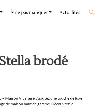
Mon compte
🛒 0 produit(s) :
0,00
€
À ne pas manquer
Actualités
Lancer la recherche
Stella brodé
o – Maison Vivaraise. Ajoutez une touche de luxe
linge de maison haut de gamme. Découvrez le