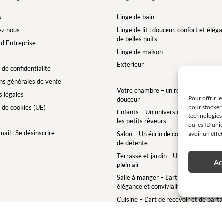
s
Linge de bain
ez nous
Linge de lit : douceur, confort et élé
de belles nuits
d’Entreprise
Linge de maison
Exterieur
 de confidentialité
ns générales de vente
Votre chambre – un refuge de bien-êt
 légales
Pour offrir l
douceur
pour stocker 
e de cookies (UE)
Enfants – Un univers doux et enchan
technologies
les petits rêveurs
ou les ID uni
ail : Se désinscrire
avoir un effe
Salon – Un écrin de confort pour des 
de détente
Terrasse et jardin – Une bulle de conf
Ac
plein air
Salle à manger – L’art de la table ave
élégance et convivialité
Cuisine – L’art de recevoir et de part
Salle de bain – Un cocon de douceur 
instants bien-être