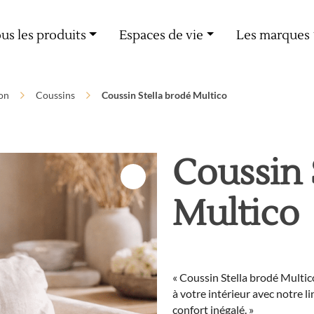
Livraison offerte dès 60€ d'achat
us les produits
Espaces de vie
Les marques
on
Coussins
Coussin Stella brodé Multico
Coussin 
Multico
« Coussin Stella brodé Multic
à votre intérieur avec notre 
confort inégalé. »