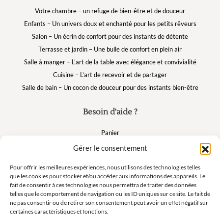
Votre chambre – un refuge de bien-être et de douceur
Enfants – Un univers doux et enchanté pour les petits rêveurs
Salon – Un écrin de confort pour des instants de détente
Terrasse et jardin – Une bulle de confort en plein air
Salle à manger – L’art de la table avec élégance et convivialité
Cuisine – L’art de recevoir et de partager
Salle de bain – Un cocon de douceur pour des instants bien-être
Besoin d'aide ?
Panier
FAQ
Gérer le consentement
Mon compte
Pour offrir les meilleures expériences, nous utilisons des technologies telles
que les cookies pour stocker et/ou accéder aux informations des appareils. Le
fait de consentir à ces technologies nous permettra de traiter des données
Suivez nous
telles que le comportement de navigation ou les ID uniques sur ce site. Le fait de
ne pas consentir ou de retirer son consentement peut avoir un effet négatif sur
certaines caractéristiques et fonctions.