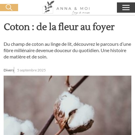
Livraison offerte dès 60€ d'achat
🛒 0 produit(s) :
0,00
€
Lancer la recherche
Coton : de la fleur au foyer
Du champ de coton au linge de lit, découvrez le parcours d’une
fibre millénaire devenue douceur du quotidien. Une histoire
de matière et de soin.
Divers
5 septembre 2025