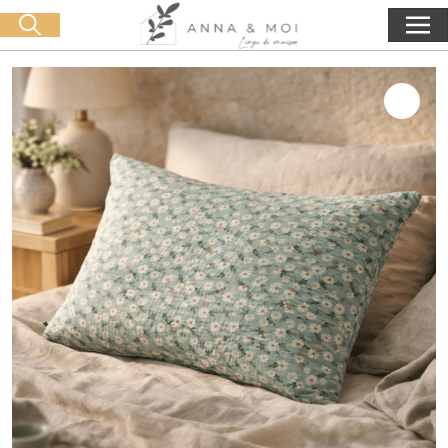
Consegna gratuita a partire da 60€ di acquisto
🛒 0 produit(s) :
0,00
€
Lancia la ricerca