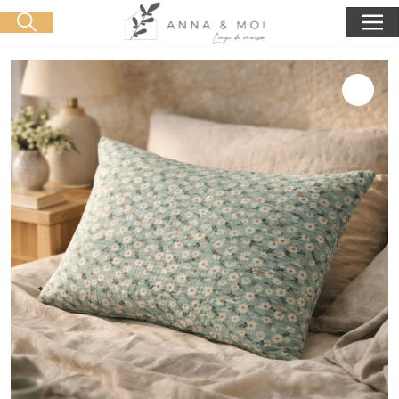
Oferta de entrega a partir de 60€ de compra
🛒 0 produit(s) :
0,00
€
Iniciar búsqueda