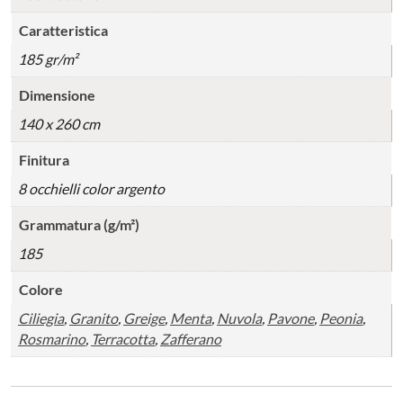
Caratteristica
185 gr/m²
Dimensione
140 x 260 cm
Finitura
8 occhielli color argento
Grammatura (g/m²)
185
Colore
Ciliegia
,
Granito
,
Greige
,
Menta
,
Nuvola
,
Pavone
,
Peonia
,
Rosmarino
,
Terracotta
,
Zafferano