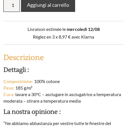
Tenda
Aggiungi al carrello
in
cotone
tinta
unita
Livraison estimée le
mercoledì 12/08
KALA
quantità
Réglez en 3 x
8,97
€
avec Klarna
Descrizione
Dettagli :
Composizione:
100% cotone
Peso:
185 g/m²
Cura:
lavare a 30°C – asciugare in asciugatrice a temperatura
moderata – stirare a temperatura media
La nostra opinione :
“Ne abbiamo abbastanza per vestire tutte le finestre del