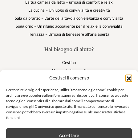
La tua camera da letto – un’oasi di comfort e relax
La cucina – Un luogo di convivialità e creatività
Sala da pranzo – L’arte della tavola con eleganza e convivialità
Soggiorno – Un rifugio accogliente per il relax e la convivialità
Terrazza – Un’oasi di benessere all’aria aperta
Hai bisogno di aiuto?
Cestino
Domande frequenti
Gestisci il consenso
Il mio account
Per fornire le migliori esperienze, utilizziamo tecnologie come i cookie per
archiviare e/o accedere alle informazioni sul dispositivo. Il consenso a queste
Suivez nous
tecnologie ci consentirà di elaborare dati come il comportamento di
navigazione o gli ID univoci su questo sito. Il mancato consenso o la revoca del
consenso potrebbero avere un impatto negativo su alcune caratteristiche e
funzioni.
Newsletter
Accettare