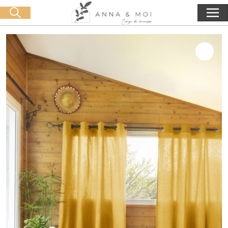
Consegna gratuita a partire da 60€ di acquisto
🛒 0 produit(s) :
0,00
€
Lancia la ricerca