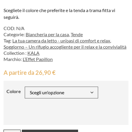
Scegliete il colore che preferite e la tenda a trama fitta vi
seguirà.
COD:
N/A
Categorie:
Biancheria per la casa
,
Tende
Tag:
La tua camera da letto - un’oasi di comfort e relax
,
Soggiorno – Un rifugio accogliente per il relax e la convivialità
Collection :
KALA
Marchio:
L’Effet Papillon
A partire da
26,90
€
Colore