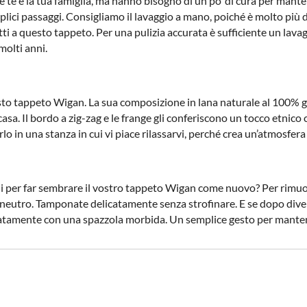
 te e la tua famiglia, ma hanno bisogno di un po’ di cura per mante
ici passaggi. Consigliamo il lavaggio a mano, poiché è molto più de
ti a questo tappeto. Per una pulizia accurata è sufficiente un lavagg
olti anni.
to tappeto Wigan. La sua composizione in lana naturale al 100% g
casa. Il bordo a zig-zag e le frange gli conferiscono un tocco etnico
lo in una stanza in cui vi piace rilassarvi, perché crea un’atmosfera
i per far sembrare il vostro tappeto Wigan come nuovo? Per rimuo
eutro. Tamponate delicatamente senza strofinare. E se dopo diver
icatamente con una spazzola morbida. Un semplice gesto per manten