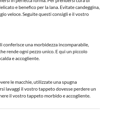
nersi in perfetta forma. Per prendersi cura di
licato e benefico per la lana. Evitate candeggina,
io veloce. Seguite questi consigli e il vostro
li conferisce una morbidezza incomparabile,
 che rende ogni pezzo unico. E qui un piccolo
 calda e accogliente.
vere le macchie, utilizzate una spugna
si lavaggi il vostro tappeto dovesse perdere un
ere il vostro tappeto morbido e accogliente.