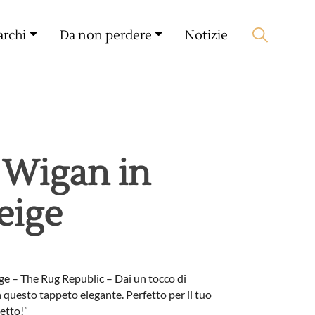
Il mio compagno
🛒 0 produit(s) :
0,00
€
archi
Da non perdere
Notizie
Lancia la ricerca
 Wigan in
eige
ge – The Rug Republic – Dai un tocco di
on questo tappeto elegante. Perfetto per il tuo
etto!”