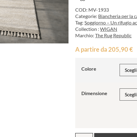
COD:
MV-1933
Categorie:
Biancheria per la 
Tag:
Soggiorno – Un rifugio acc
Collection :
WIGAN
Marchio:
The Rug Republic
A partire da
205,90
€
Colore
Dimensione
Tappeto