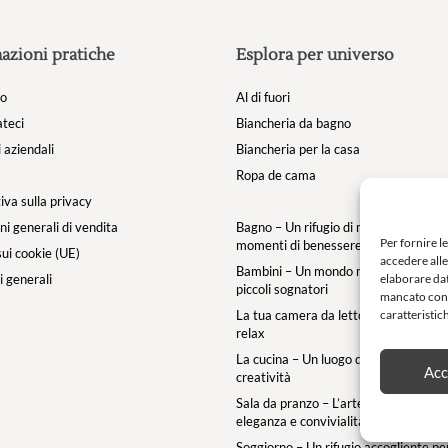
azioni pratiche
Esplora per universo
mo
Al di fuori
teci
Biancheria da bagno
 aziendali
Biancheria per la casa
Ropa de cama
iva sulla privacy
ni generali di vendita
Bagno – Un rifugio di morbidezza per i
Per fornire l
momenti di benessere
sui cookie (UE)
accedere alle
Bambini – Un mondo morbido e magic
elaborare dat
 generali
piccoli sognatori
mancato cons
caratteristic
La tua camera da letto – un’oasi di c
relax
La cucina – Un luogo di convivialità e
Acc
creatività
Sala da pranzo – L’arte della tavola c
eleganza e convivialità
Soggiorno – Un rifugio accogliente per