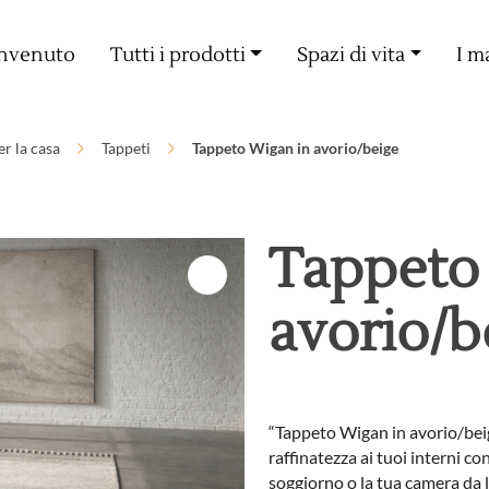
Consegna gratuita a partire da 60€ di acquisto
nvenuto
Tutti i prodotti
Spazi di vita
I m
r la casa
Tappeti
Tappeto Wigan in avorio/beige
Tappeto
avorio/b
“Tappeto Wigan in avorio/bei
raffinatezza ai tuoi interni c
soggiorno o la tua camera da l