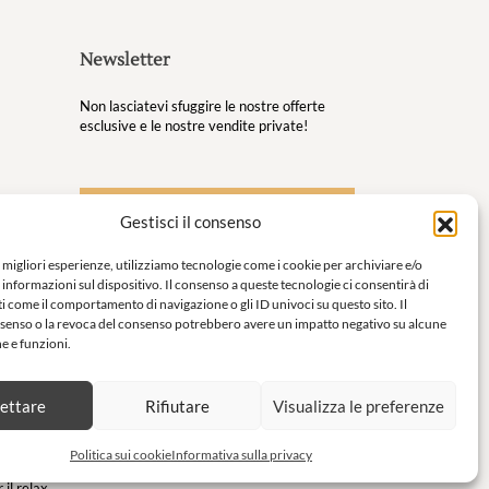
Newsletter
Non lasciatevi sfuggire le nostre offerte
esclusive e le nostre vendite private!
S'inscrire à la newsletter
Gestisci il consenso
 tuoi
e migliori esperienze, utilizziamo tecnologie come i cookie per archiviare e/o
 informazioni sul dispositivo. Il consenso a queste tecnologie ci consentirà di
o per
i come il comportamento di navigazione o gli ID univoci su questo sito. Il
enso o la revoca del consenso potrebbero avere un impatto negativo su alcune
he e funzioni.
omfort e
ettare
Rifiutare
Visualizza le preferenze
on
Politica sui cookie
Informativa sulla privacy
 il relax