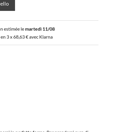
rello
on estimée le
martedì 11/08
 en 3 x
68,63
€
avec Klarna