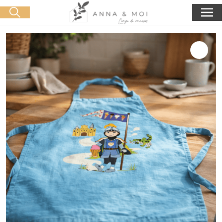
Consegna gratuita a partire da 60€ di acquisto
🛒 0 produit(s) :
0,00
€
Lancia la ricerca