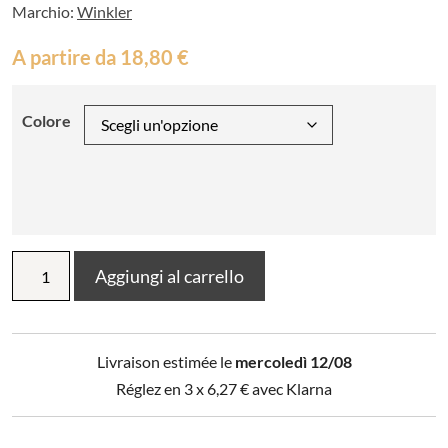
Marchio:
Winkler
A partire da
18,80
€
Colore
Grembiule
Aggiungi al carrello
da
bambino
con
cavaliere
Livraison estimée le
mercoledì 12/08
e
drago
Réglez en 3 x
6,27
€
avec Klarna
quantità