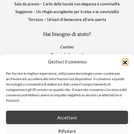
Sala da pranzo – L’arte della tavola con eleganza e convivialità
Soggiorno – Un rifugio accogliente per il relax e la convivialità
Terrazza – Un’oasi di benessere all’aria aperta
Hai bisogno di aiuto?
Cestino
Domande frequenti
Gestisci il consenso
Il mio account
Per fornire le migliori esperienze, utilizziamo tecnologie come i cookie per
archiviare e/o accedere alle informazioni sul dispositivo. Il consenso a queste
Suivez nous
tecnologie ci consentirà di elaborare dati come il comportamento di
navigazione o gli ID univoci su questo sito. Il mancato consenso o la revoca del
consenso potrebbero avere un impatto negativo su alcune caratteristiche e
funzioni.
Newsletter
Accettare
Non lasciatevi sfuggire le nostre offerte esclusive e le nostre vendite
Rifiutare