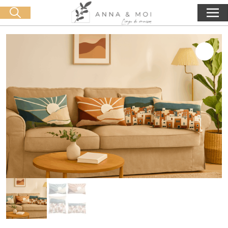
Consegna gratuita a partire da 60€ di acquisto
🛒 0 produit(s) :
0,00
€
Lancia la ricerca