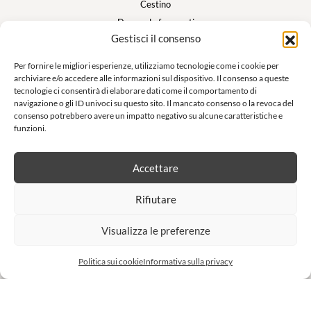
Cestino
Domande frequenti
Gestisci il consenso
Il mio account
Per fornire le migliori esperienze, utilizziamo tecnologie come i cookie per
archiviare e/o accedere alle informazioni sul dispositivo. Il consenso a queste
Suivez nous
tecnologie ci consentirà di elaborare dati come il comportamento di
navigazione o gli ID univoci su questo sito. Il mancato consenso o la revoca del
consenso potrebbero avere un impatto negativo su alcune caratteristiche e
funzioni.
Newsletter
Accettare
Non lasciatevi sfuggire le nostre offerte esclusive e le nostre vendite
Rifiutare
private!
Visualizza le preferenze
S'inscrire à la newsletter
Politica sui cookie
Informativa sulla privacy
Sito realizzato da
Charly & Gandhi
Tutti i diritti riservati Anna et Moi