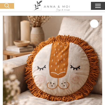
Consegna gratuita a partire da 60€ di acquisto
🛒 0 produit(s) :
0,00
€
Lancia la ricerca