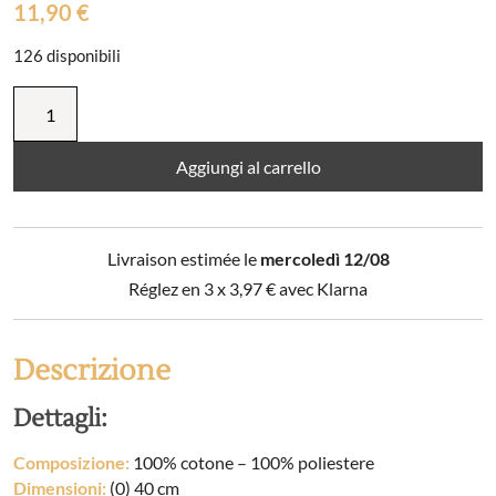
11,90
€
126 disponibili
Copricuscino
con
frange
in
Aggiungi al carrello
cotone
macramè
CHARLIE
Livraison estimée le
mercoledì 12/08
quantità
Réglez en 3 x
3,97
€
avec Klarna
Descrizione
Dettagli:
Composizione:
100% cotone – 100% poliestere
Dimensioni:
(0) 40 cm