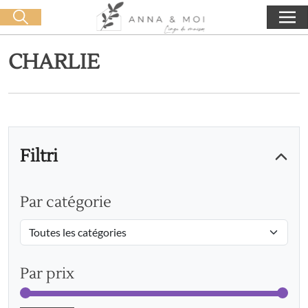
Consegna gratuita a partire da 60€ di acquisto
🛒 0 produit(s) :
0,00
€
Lancia la ricerca
CHARLIE
Filtri
Par catégorie
Par prix