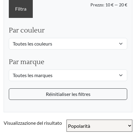
Prez
Prez
Prezzo:
10 €
—
20 €
Filtra
Min
Max
Par couleur
Par marque
Réinitialiser les filtres
Visualizzazione del risultato