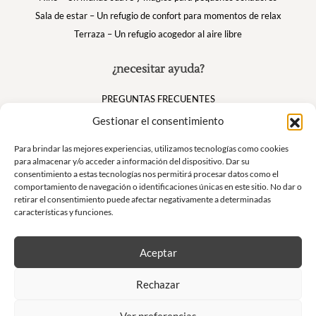
Sala de estar – Un refugio de confort para momentos de relax
Terraza – Un refugio acogedor al aire libre
¿necesitar ayuda?
PREGUNTAS FRECUENTES
Mi cuenta
Gestionar el consentimiento
Cesta
Para brindar las mejores experiencias, utilizamos tecnologías como cookies
para almacenar y/o acceder a información del dispositivo. Dar su
consentimiento a estas tecnologías nos permitirá procesar datos como el
Suivez nous
comportamiento de navegación o identificaciones únicas en este sitio. No dar o
retirar el consentimiento puede afectar negativamente a determinadas
características y funciones.
Aceptar
Boletín
Rechazar
No se pierda nuestras ofertas exclusivas y nuestras ventas privadas
Ver preferencias