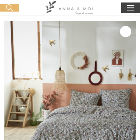
Oferta de entrega a partir de 60€ de compra
🛒 0 produit(s) :
0,00
€
Iniciar búsqueda