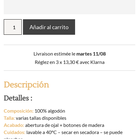
Juego
Añadir al carrito
de
sábanas
(funda
nórdica
Livraison estimée le
martes 11/08
+
2
Réglez en 3 x
13,30
€
avec Klarna
fundas
de
almohada)
Descripción
algodón
estampado
Detalles :
MALIA
(Cama
Composición:
100% algodón
doble)
Talla:
varias tallas disponibles
cantidad
Acabado:
abertura de ojal + botones de madera
Cuidados:
lavable a 40°C – secar en secadora – se puede