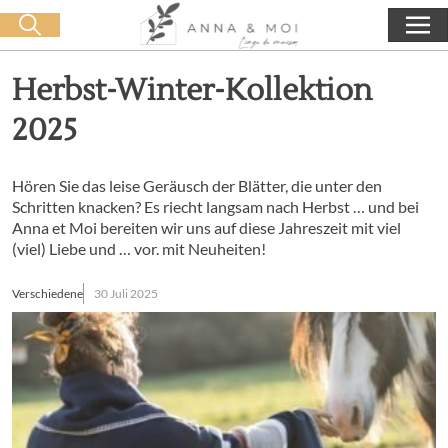
Kostenlose Lieferung ab 60€ Einkauf
🛒 0 produit(s) :
0,00
€
Suche starten
Herbst-Winter-Kollektion
2025
Hören Sie das leise Geräusch der Blätter, die unter den
Schritten knacken? Es riecht langsam nach Herbst … und bei
Anna et Moi bereiten wir uns auf diese Jahreszeit mit viel
(viel) Liebe und … vor. mit Neuheiten!
Verschiedene
30 Juli 2025