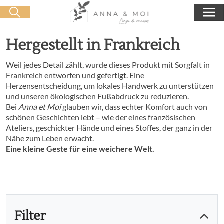
Kostenlose Lieferung ab 60€ Einkauf
🛒 0 produit(s) :
0,00
€
Suche starten
Hergestellt in Frankreich
Weil jedes Detail zählt, wurde dieses Produkt mit Sorgfalt in
Frankreich entworfen und gefertigt. Eine
Herzensentscheidung, um lokales Handwerk zu unterstützen
und unseren ökologischen Fußabdruck zu reduzieren.
Bei
Anna et Moi
glauben wir, dass echter Komfort auch von
schönen Geschichten lebt – wie der eines französischen
Ateliers, geschickter Hände und eines Stoffes, der ganz in der
Nähe zum Leben erwacht.
Eine kleine Geste für eine weichere Welt.
Filter