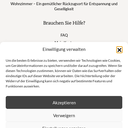
Wohnzimmer – Ein gemütlicher Rückzugsort für Entspannung und
Geselligkeit
Brauchen Sie Hilfe?
FAQ
Mein Konto
Einwilligung verwalten
Warenkorb
Um die besten Erlebnisse zu bieten, verwenden wir Technologien wie Cookies,
um Geräteinformationen zu speichern und/oder darauf zuzugreifen. Wenn Sie
Suivez nous
diesen Technologien zustimmen, können wir Daten wie das Surfverhalten oder
eindeutige IDs auf dieser Website verarbeiten. Die Nichterteilung oder der
Widerruf der Einwilligung kann sich negativ auf bestimmte Features und
Funktionen auswirken.
Newsletter
Akzeptieren
Lass dich nicht von unseren exklusiven Angeboten und unseren
Verweigern
Privatverkäufen abhalten!