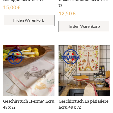
72
15,00
€
12,50
€
In den Warenkorb
In den Warenkorb
Geschirrtuch „Ferme“ Ecru
Geschirrtuch La pâtissiere
48 x 72
Ecru 48 x 72