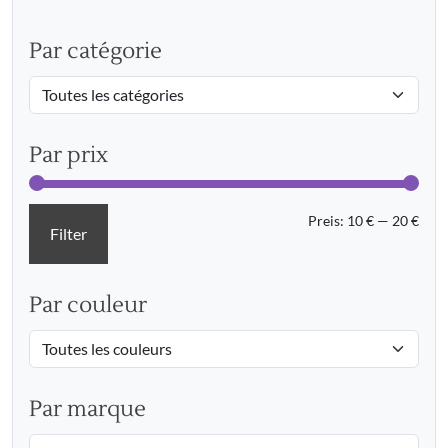
Par catégorie
Par prix
Min.
Max.
Preis:
10 €
—
20 €
Filter
Prei
Prei
Par couleur
Par marque