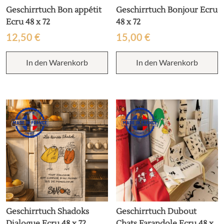
Geschirrtuch Bon appétit
Geschirrtuch Bonjour Ecru
Ecru 48 x 72
48 x 72
12,50
€
15,00
€
In den Warenkorb
In den Warenkorb
Geschirrtuch Shadoks
Geschirrtuch Dubout
Dialogue Ecru 48 x 72
Chats Farandole Ecru 48 x