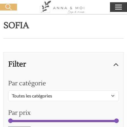
Kostenlose Lieferung ab 60€ Einkauf
🛒 0 produit(s) :
0,00
€
Suche starten
SOFIA
Filter
Par catégorie
Par prix