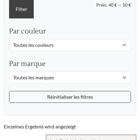
Min.
Max.
Preis:
40 €
—
50 €
Filter
Prei
Prei
Par couleur
Par marque
Réinitialiser les filtres
Einzelnes Ergebnis wird angezeigt