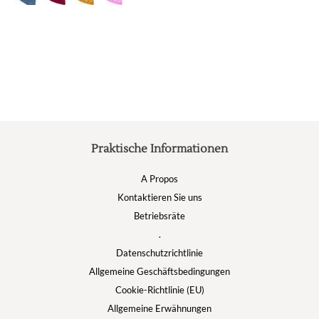
auf.
Die
Optionen
können
auf
der
Produktseite
gewählt
werden
Praktische Informationen
A Propos
Kontaktieren Sie uns
Betriebsräte
.
Datenschutzrichtlinie
Allgemeine Geschäftsbedingungen
Cookie-Richtlinie (EU)
Allgemeine Erwähnungen