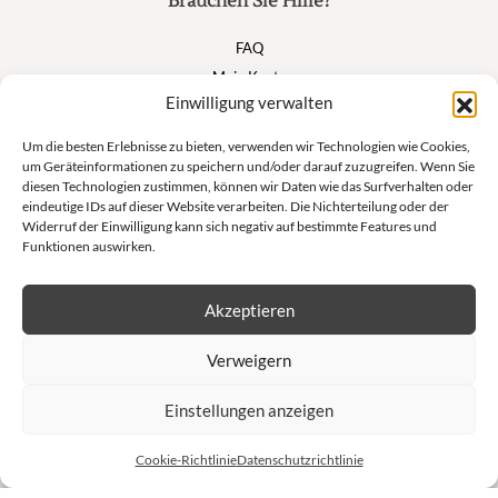
Brauchen Sie Hilfe?
FAQ
Mein Konto
Einwilligung verwalten
Warenkorb
Um die besten Erlebnisse zu bieten, verwenden wir Technologien wie Cookies,
um Geräteinformationen zu speichern und/oder darauf zuzugreifen. Wenn Sie
Suivez nous
diesen Technologien zustimmen, können wir Daten wie das Surfverhalten oder
eindeutige IDs auf dieser Website verarbeiten. Die Nichterteilung oder der
Widerruf der Einwilligung kann sich negativ auf bestimmte Features und
Funktionen auswirken.
Newsletter
Akzeptieren
Lass dich nicht von unseren exklusiven Angeboten und unseren
Verweigern
Privatverkäufen abhalten!
Einstellungen anzeigen
S'inscrire à la newsletter
Cookie-Richtlinie
Datenschutzrichtlinie