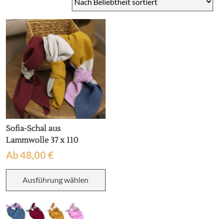
Sofia-Schal aus
Lammwolle 37 x 110
Ab
48,00
€
Dieses
Ausführung wählen
Produkt
weist
mehrere
Varianten