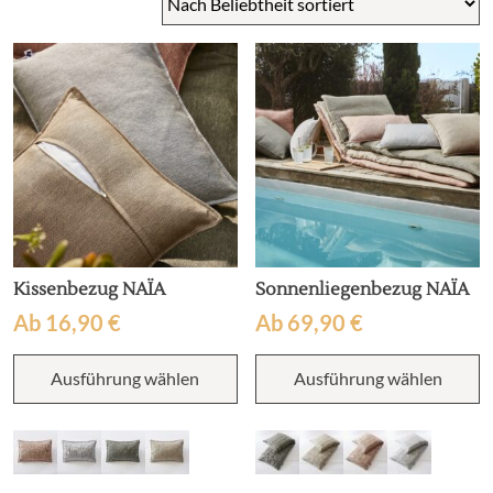
Kissenbezug NAÏA
Sonnenliegenbezug NAÏA
Ab
16,90
€
Ab
69,90
€
Dieses
D
Ausführung wählen
Ausführung wählen
Produkt
P
weist
w
mehrere
m
Varianten
V
auf.
au