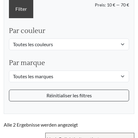
Min.
Max.
Preis:
10 €
—
70 €
Filter
Prei
Prei
Par couleur
Par marque
Réinitialiser les filtres
Nach
Alle 2 Ergebnisse werden angezeigt
Beliebtheit
sortiert