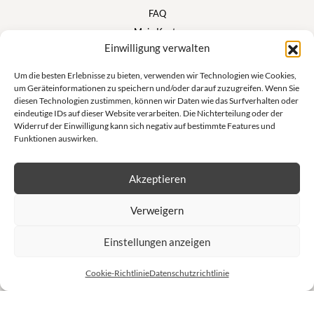
FAQ
Mein Konto
Einwilligung verwalten
Warenkorb
Um die besten Erlebnisse zu bieten, verwenden wir Technologien wie Cookies,
um Geräteinformationen zu speichern und/oder darauf zuzugreifen. Wenn Sie
Suivez nous
diesen Technologien zustimmen, können wir Daten wie das Surfverhalten oder
eindeutige IDs auf dieser Website verarbeiten. Die Nichterteilung oder der
Widerruf der Einwilligung kann sich negativ auf bestimmte Features und
Funktionen auswirken.
Newsletter
Akzeptieren
Lass dich nicht von unseren exklusiven Angeboten und unseren
Verweigern
Privatverkäufen abhalten!
Einstellungen anzeigen
S'inscrire à la newsletter
Cookie-Richtlinie
Datenschutzrichtlinie