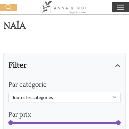
Kostenlose Lieferung ab 60€ Einkauf
🛒 0 produit(s) :
0,00
€
Suche starten
NAÏA
Filter
Par catégorie
Par prix