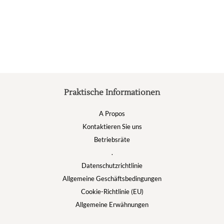
Die
D
Optionen
O
können
k
auf
a
der
d
Produktseite
P
gewählt
g
werden
w
Praktische Informationen
A Propos
Kontaktieren Sie uns
Betriebsräte
.
Datenschutzrichtlinie
Allgemeine Geschäftsbedingungen
Cookie-Richtlinie (EU)
Allgemeine Erwähnungen