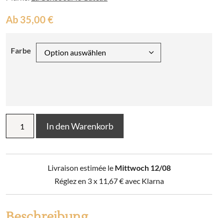
Ab
35,00
€
Farbe
2er-
In den Warenkorb
Set
Tischsets
Léonie
Menge
Livraison estimée le
Mittwoch 12/08
Réglez en 3 x
11,67
€
avec Klarna
Beschreibung