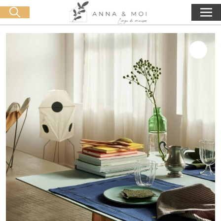
Kostenlose Lieferung ab 60€ Einkauf
🛒 0 produit(s) :
0,00
€
Suche starten