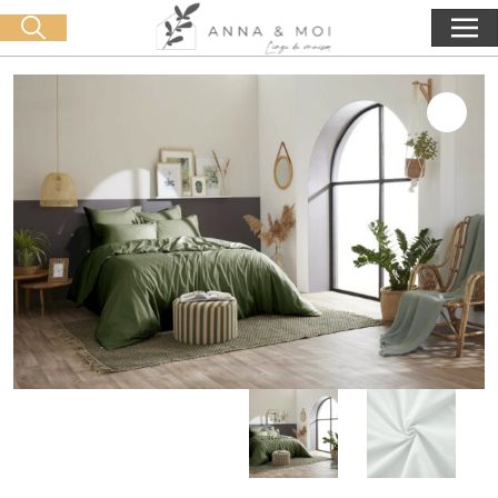
Consegna gratuita a partire da 60€ di acquisto
🛒 0 produit(s) :
0,00
€
Lancia la ricerca