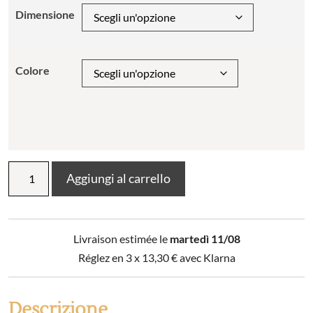
Dimensione
Colore
Lenzuolo
Aggiungi al carrello
a
pieghe
Percalle
tinta
Livraison estimée le
martedì 11/08
unita
BALLY
Réglez en 3 x
13,30
€
avec Klarna
quantità
Descrizione