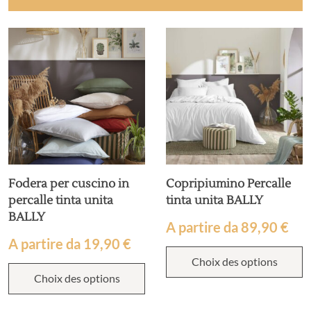
Fodera per cuscino in
Copripiumino Percalle
percalle tinta unita
tinta unita BALLY
BALLY
A partire da
89,90
€
A partire da
19,90
€
Choix des options
Choix des options