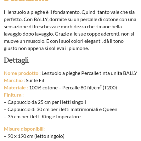
Il lenzuolo a pieghe è il fondamento. Quindi tanto vale che sia
perfetto. Con BALLY, dormite su un percalle di cotone con una
sensazione di freschezza e morbidezza che rimane bella
lavaggio dopo lavaggio. Grazie alle sue coppe aderenti, non si
muove un muscolo. E con i suoi colori eleganti, dà il tono
giusto non appena si solleva il piumone.
Dettagli
Nome prodotto :
Lenzuolo a pieghe Percalle tinta unita BALLY
Marchio :
Sur le Fil
Materiale :
100% cotone – Percalle 80 fili/cm² (T200)
Finitura :
– Cappuccio da 25 cm per i letti singoli
– Cappuccio di 30 cm per i letti matrimoniali e Queen
– 35 cm per i letti King e Imperatore
Misure disponibili:
– 90 x 190 cm (letto singolo)