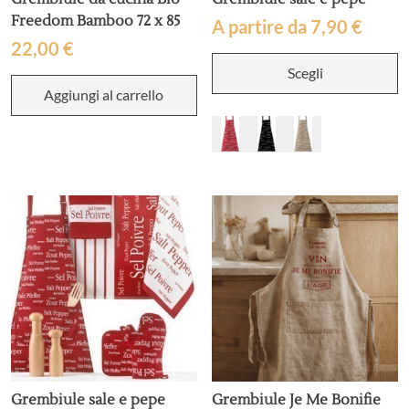
Freedom Bamboo 72 x 85
A partire da
7,90
€
22,00
€
Q
Scegli
p
h
Aggiungi al carrello
p
va
L
o
p
e
s
n
p
d
p
Grembiule sale e pepe
Grembiule Je Me Bonifie