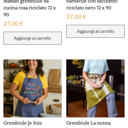
maman grembiule da
barbecue con sacchetto
cucina rosa riciclato 72 x
riciclato nero 72 x 90
90
27,00
€
27,00
€
Aggiungi al carrello
Aggiungi al carrello
Grembiule Je Suis
Grembiule La nonna