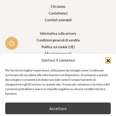
Chi siamo
Contattateci
Comitati aziendali
Informativa sulla privacy
Condizioni generali di vendita
Politica sui cookie (UE)
Menzioni generali
Gestisci il consenso
Esplora per universo
Per fornire le migliori esperienze, utilizziamo tecnologie come i cookie per
archiviare e/o accedere alle informazioni sul dispositivo. Il consenso a queste
Al di fuori
tecnologie ci consentirà di elaborare dati come il comportamento di
Biancheria da bagno
navigazione o gli ID univoci su questo sito. Il mancato consenso o la revoca del
consenso potrebbero avere un impatto negativo su alcune caratteristiche e
Biancheria per la casa
funzioni.
Ropa de cama
Accettare
Bagno – Un rifugio di morbidezza per i tuoi momenti di benessere