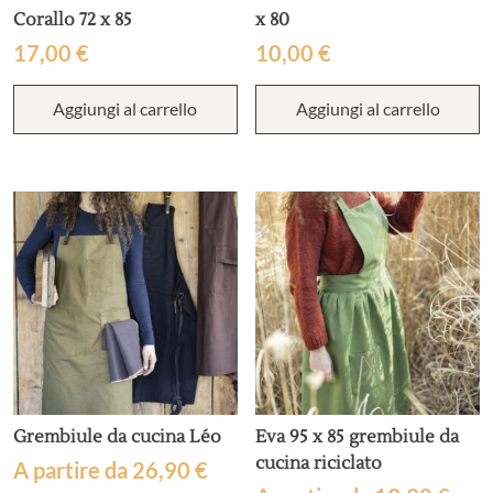
Corallo 72 x 85
x 80
17,00
€
10,00
€
Aggiungi al carrello
Aggiungi al carrello
Grembiule da cucina Léo
Eva 95 x 85 grembiule da
cucina riciclato
A partire da
26,90
€