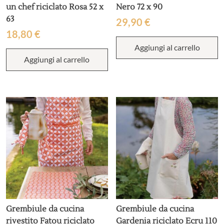
un chef riciclato Rosa 52 x
Nero 72 x 90
63
29,90
€
18,80
€
Aggiungi al carrello
Aggiungi al carrello
Grembiule da cucina
Grembiule da cucina
rivestito Fatou riciclato
Gardenia riciclato Ecru 110