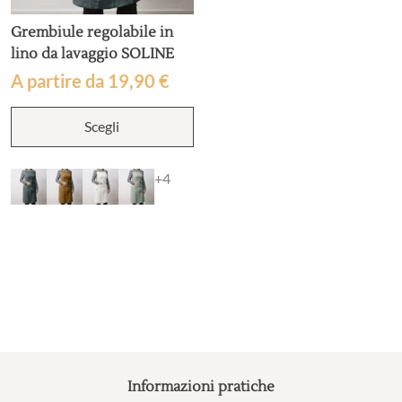
Grembiule regolabile in
lino da lavaggio SOLINE
A partire da
19,90
€
Questo
Scegli
prodotto
ha
più
+4
varianti.
Le
opzioni
possono
essere
scelte
nella
pagina
del
prodotto
Informazioni pratiche