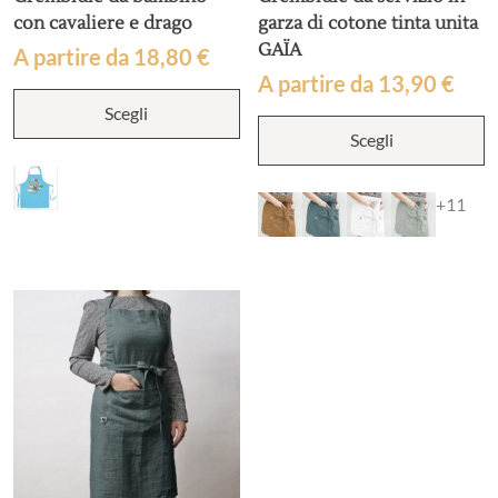
con cavaliere e drago
garza di cotone tinta unita
GAÏA
A partire da
18,80
€
A partire da
13,90
€
Questo
Scegli
prodotto
Q
ha
Scegli
p
più
h
varianti.
p
+11
Le
va
opzioni
L
possono
o
essere
p
scelte
e
nella
s
pagina
n
del
p
prodotto
d
p