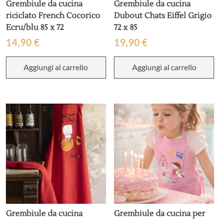
Grembiule da cucina
Grembiule da cucina
riciclato French Cocorico
Dubout Chats Eiffel Grigio
Ecru/blu 85 x 72
72 x 85
14,90
€
19,90
€
Aggiungi al carrello
Aggiungi al carrello
Grembiule da cucina
Grembiule da cucina per