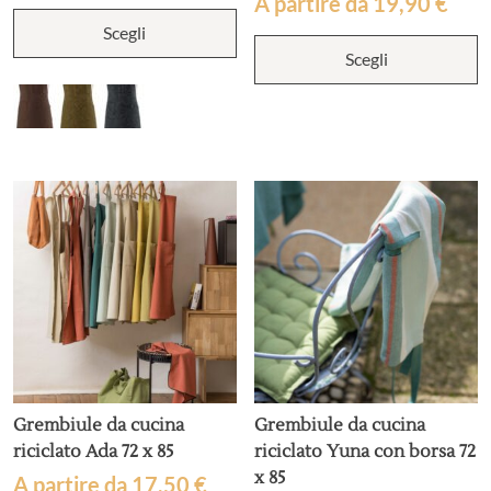
A partire da
19,90
€
Questo
Scegli
prodotto
Q
ha
Scegli
p
più
h
varianti.
p
Le
va
opzioni
L
possono
o
essere
p
scelte
e
nella
s
pagina
n
del
p
prodotto
d
p
Grembiule da cucina
Grembiule da cucina
riciclato Ada 72 x 85
riciclato Yuna con borsa 72
x 85
A partire da
17,50
€