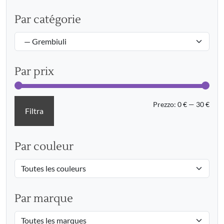
Par catégorie
Par prix
Prez
Prez
Prezzo:
0 €
—
30 €
Filtra
Min
Max
Par couleur
Par marque