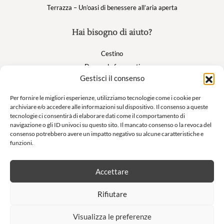
Terrazza – Un’oasi di benessere all’aria aperta
Hai bisogno di aiuto?
Cestino
Domande frequenti
Gestisci il consenso
Il mio account
Per fornire le migliori esperienze, utilizziamo tecnologie come i cookie per
archiviare e/o accedere alle informazioni sul dispositivo. Il consenso a queste
Suivez nous
tecnologie ci consentirà di elaborare dati come il comportamento di
navigazione o gli ID univoci su questo sito. Il mancato consenso o la revoca del
consenso potrebbero avere un impatto negativo su alcune caratteristiche e
funzioni.
Newsletter
Accettare
Non lasciatevi sfuggire le nostre offerte esclusive e le nostre vendite
Rifiutare
private!
Visualizza le preferenze