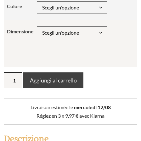
Colore
Dimensione
Fodera
Aggiungi al carrello
per
cuscino
Zeff
stonewashed
Livraison estimée le
mercoledì 12/08
quantità
Réglez en 3 x
9,97
€
avec Klarna
Descrizione