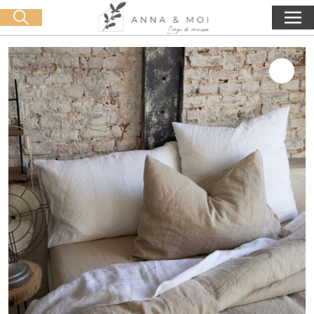
Consegna gratuita a partire da 60€ di acquisto
🛒 0 produit(s) :
0,00
€
Lancia la ricerca