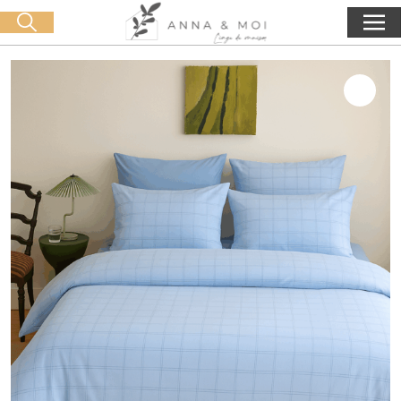
Consegna gratuita a partire da 60€ di acquisto
🛒 0 produit(s) :
0,00
€
Lancia la ricerca