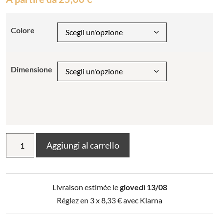
Colore
Dimensione
Federa
Aggiungi al carrello
Chloé
Ciel
quantità
Livraison estimée le
giovedì 13/08
Réglez en 3 x
8,33
€
avec Klarna