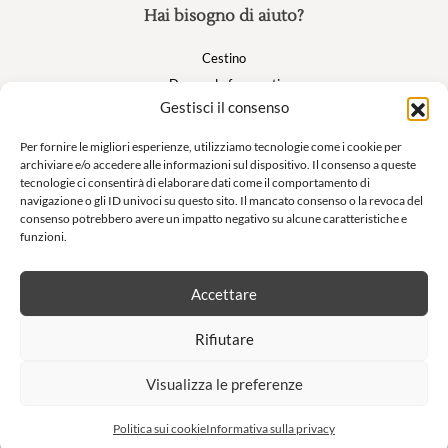
Hai bisogno di aiuto?
Cestino
Domande frequenti
Gestisci il consenso
Il mio account
Per fornire le migliori esperienze, utilizziamo tecnologie come i cookie per
archiviare e/o accedere alle informazioni sul dispositivo. Il consenso a queste
Suivez nous
tecnologie ci consentirà di elaborare dati come il comportamento di
navigazione o gli ID univoci su questo sito. Il mancato consenso o la revoca del
consenso potrebbero avere un impatto negativo su alcune caratteristiche e
funzioni.
Newsletter
Accettare
Non lasciatevi sfuggire le nostre offerte esclusive e le nostre vendite
Rifiutare
private!
Visualizza le preferenze
S'inscrire à la newsletter
Politica sui cookie
Informativa sulla privacy