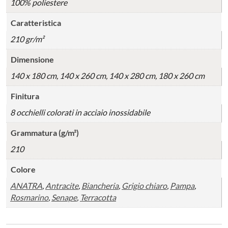
100% poliestere
Caratteristica
210 gr/m²
Dimensione
140 x 180 cm, 140 x 260 cm, 140 x 280 cm, 180 x 260 cm
Finitura
8 occhielli colorati in acciaio inossidabile
Grammatura (g/m²)
210
Colore
ANATRA
,
Antracite
,
Biancheria
,
Grigio chiaro
,
Pampa
,
Rosmarino
,
Senape
,
Terracotta