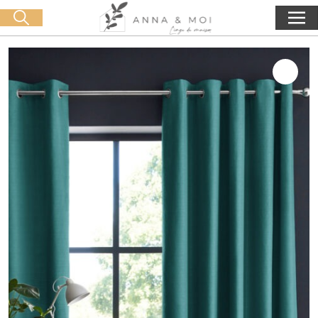
Consegna gratuita a partire da 60€ di acquisto
🛒 0 produit(s) :
0,00
€
Lancia la ricerca