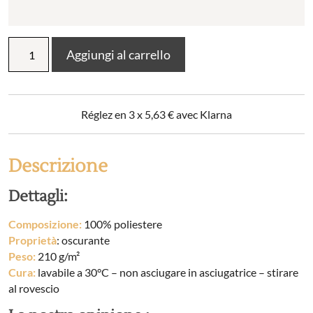
Tenda
Aggiungi al carrello
oscurante
in
poliestere
solido
Réglez en 3 x
5,63
€
avec Klarna
OBSCURE
quantità
Descrizione
Dettagli:
Composizione:
100% poliestere
Proprietà
: oscurante
Peso:
210 g/m²
Cura:
lavabile a 30°C – non asciugare in asciugatrice – stirare
al rovescio