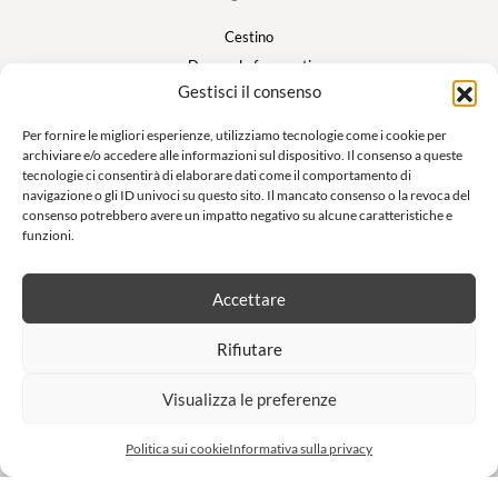
Cestino
Domande frequenti
Gestisci il consenso
Il mio account
Per fornire le migliori esperienze, utilizziamo tecnologie come i cookie per
archiviare e/o accedere alle informazioni sul dispositivo. Il consenso a queste
Suivez nous
tecnologie ci consentirà di elaborare dati come il comportamento di
navigazione o gli ID univoci su questo sito. Il mancato consenso o la revoca del
consenso potrebbero avere un impatto negativo su alcune caratteristiche e
funzioni.
Newsletter
Accettare
Non lasciatevi sfuggire le nostre offerte esclusive e le nostre vendite
Rifiutare
private!
Visualizza le preferenze
S'inscrire à la newsletter
Politica sui cookie
Informativa sulla privacy