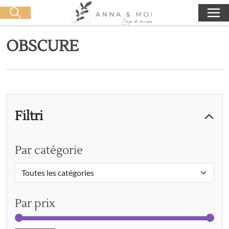
Consegna gratuita a partire da 60€ di acquisto
🛒 0 produit(s) :
0,00
€
Lancia la ricerca
OBSCURE
Filtri
Par catégorie
Par prix