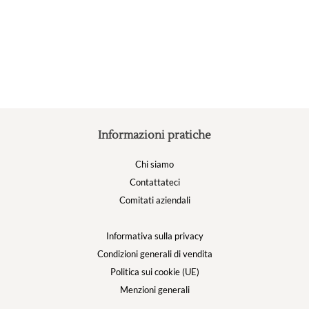
opzioni
possono
essere
scelte
nella
pagina
del
prodotto
Informazioni pratiche
Chi siamo
Contattateci
Comitati aziendali
Informativa sulla privacy
Condizioni generali di vendita
Politica sui cookie (UE)
Menzioni generali