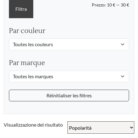
Prez
Prez
Prezzo:
10 €
—
30 €
Filtra
Min
Max
Par couleur
Par marque
Réinitialiser les filtres
Visualizzazione del risultato