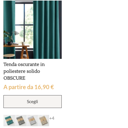
Tenda oscurante in
poliestere solido
OBSCURE
A partire da
16,90
€
Questo
Scegli
prodotto
ha
più
+4
varianti.
Le