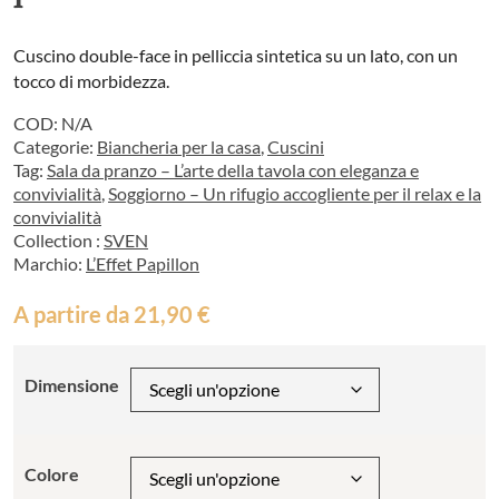
Cuscino double-face in pelliccia sintetica su un lato, con un
tocco di morbidezza.
COD:
N/A
Categorie:
Biancheria per la casa
,
Cuscini
Tag:
Sala da pranzo – L’arte della tavola con eleganza e
convivialità
,
Soggiorno – Un rifugio accogliente per il relax e la
convivialità
Collection :
SVEN
Marchio:
L’Effet Papillon
A partire da
21,90
€
Dimensione
Colore