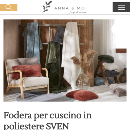
Consegna gratuita a partire da 60€ di acquisto
🛒 0 produit(s) :
0,00
€
Lancia la ricerca
Fodera per cuscino in
poliestere SVEN