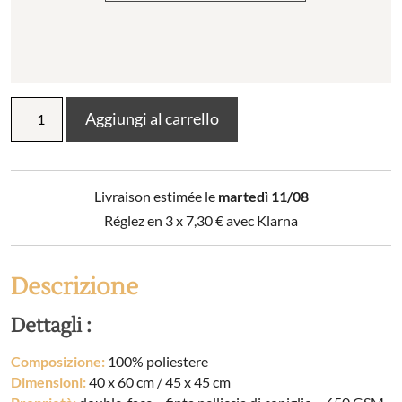
Fodera
Aggiungi al carrello
per
cuscino
in
poliestere
Livraison estimée le
martedì 11/08
SVEN
quantità
Réglez en 3 x
7,30
€
avec Klarna
Descrizione
Dettagli :
Composizione:
100% poliestere
Dimensioni:
40 x 60 cm / 45 x 45 cm