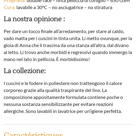
Proprietà:
double-face – finta pelliccia di coniglio – 650 GSM
Cura:
lavabile a 30°C – no asciugatrice – no stiratura
La nostra opinione :
Per dare un tocco finale all’arredamento, per stare al caldo,
vado matta per i cuscini in tinta unita. Li metto ovunque, per la
gioia di Anna che li trascina da una stanza all’altra, dal divano
al letto. Li trovo anche morbidi e regressivi quando immergo la
mano nel lato in pelliccia. È morbidissimo!
La collezione:
I cuscini e le fodere in poliestere non trattengono il calore
corporeo grazie alla qualità traspirante del lino. La
composizione appositamente formulata contiene poche o
nessuna sostanza sensibilizzante per evitare reazioni
allergiche. Sono lavabili in lavatrice per un’igiene perfetta.
Caractéristiques