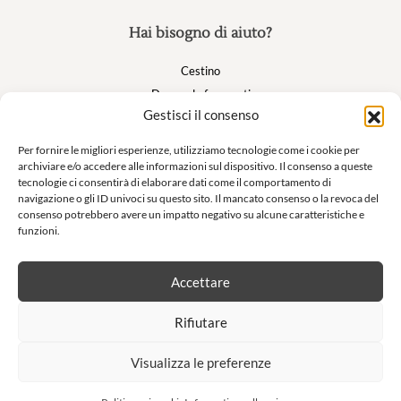
Hai bisogno di aiuto?
Cestino
Domande frequenti
Gestisci il consenso
Il mio account
Per fornire le migliori esperienze, utilizziamo tecnologie come i cookie per
archiviare e/o accedere alle informazioni sul dispositivo. Il consenso a queste
Suivez nous
tecnologie ci consentirà di elaborare dati come il comportamento di
navigazione o gli ID univoci su questo sito. Il mancato consenso o la revoca del
consenso potrebbero avere un impatto negativo su alcune caratteristiche e
funzioni.
Newsletter
Accettare
Non lasciatevi sfuggire le nostre offerte esclusive e le nostre vendite
Rifiutare
private!
Visualizza le preferenze