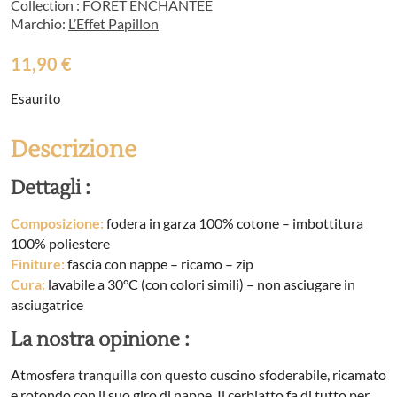
Collection :
FORÊT ENCHANTÉE
Marchio:
L’Effet Papillon
11,90
€
Esaurito
Descrizione
Dettagli :
Composizione:
fodera in garza 100% cotone – imbottitura
100% poliestere
Finiture:
fascia con nappe – ricamo – zip
Cura:
lavabile a 30°C (con colori simili) – non asciugare in
asciugatrice
La nostra opinione :
Atmosfera tranquilla con questo cuscino sfoderabile, ricamato
e rotondo con il suo giro di nappe. Il cerbiatto fa di tutto per