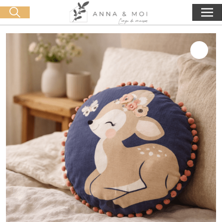
Consegna gratuita a partire da 60€ di acquisto
🛒 0 produit(s) :
0,00
€
Lancia la ricerca