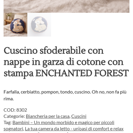
Cuscino sfoderabile con
nappe in garza di cotone con
stampa ENCHANTED FOREST
Farfalla, cerbiatto, pompon, tondo, cuscino. Oh no, non fa più
rima.
COD:
8302
Categorie:
Biancheria per la casa
,
Cuscini
Tag:
Bambini – Un mondo morbido e magico per piccoli
sognatori
,
La tua camera da letto - un’oasi di comfort e relax