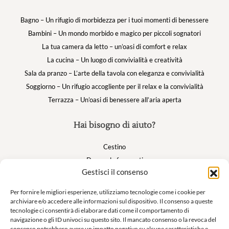
Bagno – Un rifugio di morbidezza per i tuoi momenti di benessere
Bambini – Un mondo morbido e magico per piccoli sognatori
La tua camera da letto – un’oasi di comfort e relax
La cucina – Un luogo di convivialità e creatività
Sala da pranzo – L’arte della tavola con eleganza e convivialità
Soggiorno – Un rifugio accogliente per il relax e la convivialità
Terrazza – Un’oasi di benessere all’aria aperta
Hai bisogno di aiuto?
Cestino
Domande frequenti
Gestisci il consenso
Il mio account
Per fornire le migliori esperienze, utilizziamo tecnologie come i cookie per
archiviare e/o accedere alle informazioni sul dispositivo. Il consenso a queste
Suivez nous
tecnologie ci consentirà di elaborare dati come il comportamento di
navigazione o gli ID univoci su questo sito. Il mancato consenso o la revoca del
consenso potrebbero avere un impatto negativo su alcune caratteristiche e