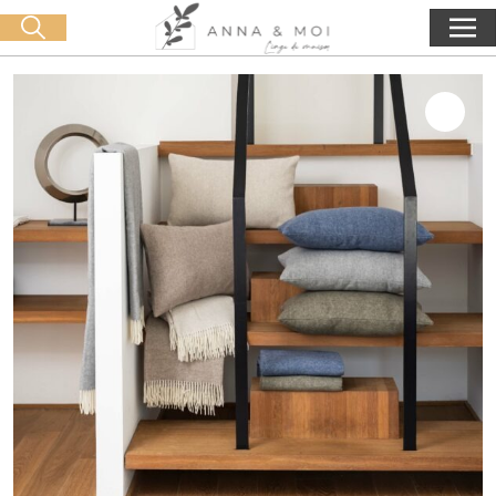
Consegna gratuita a partire da 60€ di acquisto
🛒 0 produit(s) :
0,00
€
Lancia la ricerca