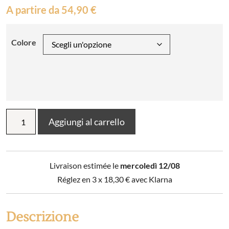
A partire da
54,90
€
Colore
Cuscino
Aggiungi al carrello
Carina
40
x
65
Livraison estimée le
mercoledì 12/08
quantità
Réglez en 3 x
18,30
€
avec Klarna
Descrizione