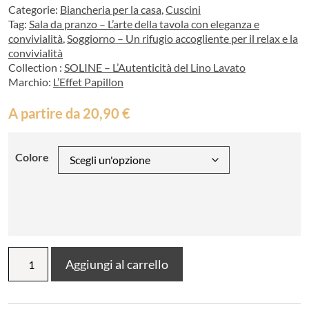
Categorie:
Biancheria per la casa
,
Cuscini
Tag:
Sala da pranzo – L’arte della tavola con eleganza e
convivialità
,
Soggiorno – Un rifugio accogliente per il relax e la
convivialità
Collection :
SOLINE – L’Autenticità del Lino Lavato
Marchio:
L’Effet Papillon
A partire da
20,90
€
Colore
Copricuscino
Aggiungi al carrello
con
nappe
Lino