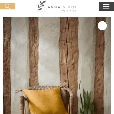
Consegna gratuita a partire da 60€ di acquisto
🛒 0 produit(s) :
0,00
€
Lancia la ricerca