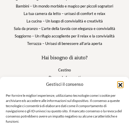
Bambini – Un mondo morbido e magico per piccoli sognatori
La tua camera da letto – un’oasi di comfort e relax
La cucina – Un luogo di convivialità e creatività
Sala da pranzo – L’arte della tavola con eleganza e convivialità
Soggiorno – Un rifugio accogliente per il relax e la convivialità
Terrazza – Un’oasi di benessere all’aria aperta
Hai bisogno di aiuto?
Cestino
Domande frequenti
Gestisci il consenso
Il mio account
Per fornire le migliori esperienze, utilizziamo tecnologie come i cookie per
archiviare e/o accedere alle informazioni sul dispositivo. Il consenso a queste
Suivez nous
tecnologie ci consentirà di elaborare dati come il comportamento di
navigazione o gli ID univoci su questo sito. Il mancato consenso o la revoca del
consenso potrebbero avere un impatto negativo su alcune caratteristiche e
funzioni.