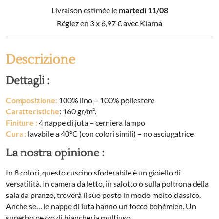
lavato
Livraison estimée le
martedì 11/08
SOLINE
quantità
Réglez en 3 x
6,97
€
avec Klarna
Descrizione
Dettagli :
Composizione:
100% lino – 100% poliestere
Caratteristiche
: 160 gr/m².
Finiture :
4 nappe di juta – cerniera lampo
Cura :
lavabile a 40°C (con colori simili) – no asciugatrice
La nostra opinione :
In 8 colori, questo cuscino sfoderabile è un gioiello di
versatilità. In camera da letto, in salotto o sulla poltrona della
sala da pranzo, troverà il suo posto in modo molto classico.
Anche se… le nappe di iuta hanno un tocco bohémien. Un
superbo pezzo di biancheria multiuso.