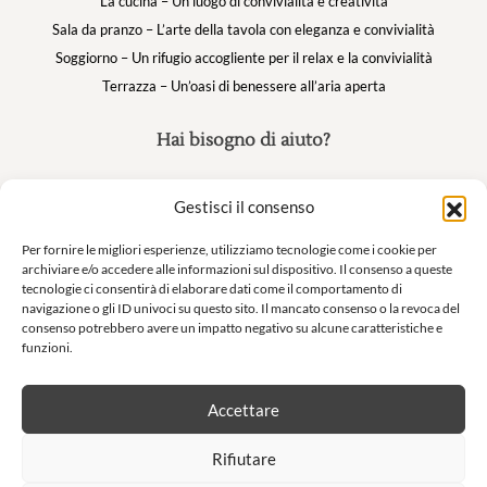
La cucina – Un luogo di convivialità e creatività
Sala da pranzo – L’arte della tavola con eleganza e convivialità
Soggiorno – Un rifugio accogliente per il relax e la convivialità
Terrazza – Un’oasi di benessere all’aria aperta
Hai bisogno di aiuto?
Cestino
Gestisci il consenso
Domande frequenti
Il mio account
Per fornire le migliori esperienze, utilizziamo tecnologie come i cookie per
archiviare e/o accedere alle informazioni sul dispositivo. Il consenso a queste
tecnologie ci consentirà di elaborare dati come il comportamento di
navigazione o gli ID univoci su questo sito. Il mancato consenso o la revoca del
Suivez nous
consenso potrebbero avere un impatto negativo su alcune caratteristiche e
funzioni.
Accettare
Newsletter
Rifiutare
Non lasciatevi sfuggire le nostre offerte esclusive e le nostre vendite