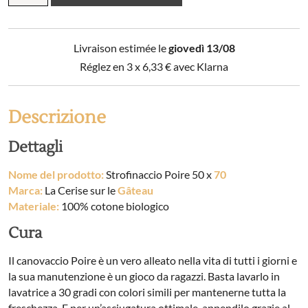
50
x
70
Livraison estimée le
giovedì 13/08
quantità
Réglez en 3 x
6,33
€
avec Klarna
Descrizione
Dettagli
Nome del prodotto:
Strofinaccio Poire 50 x
70
Marca:
La Cerise sur le
Gâteau
Materiale:
100% cotone biologico
Cura
Il canovaccio Poire è un vero alleato nella vita di tutti i giorni e
la sua manutenzione è un gioco da ragazzi. Basta lavarlo in
lavatrice a 30 gradi con colori simili per mantenerne tutta la
freschezza. E per un’asciugatura ottimale, appendilo grazie al