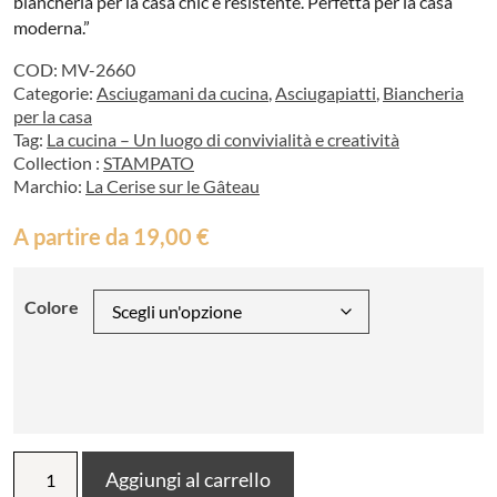
biancheria per la casa chic e resistente. Perfetta per la casa
moderna.”
COD:
MV-2660
Categorie:
Asciugamani da cucina
,
Asciugapiatti
,
Biancheria
per la casa
Tag:
La cucina – Un luogo di convivialità e creatività
Collection :
STAMPATO
Marchio:
La Cerise sur le Gâteau
A partire da
19,00
€
Colore
Canovaccio
Aggiungi al carrello
Poire