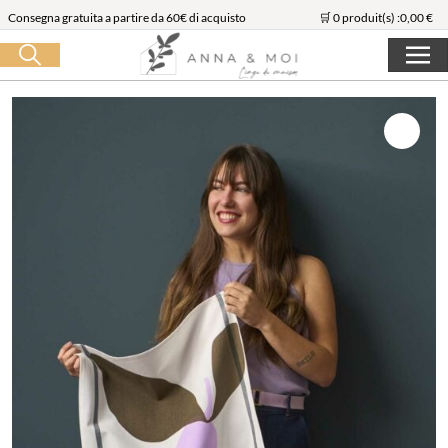
Consegna gratuita a partire da 60€ di acquisto
🛒 0 produit(s) :
0,00
€
Lancia la ricerca