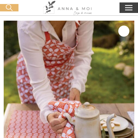
Consegna gratuita a partire da 60€ di acquisto
🛒 0 produit(s) :
0,00
€
Lancia la ricerca