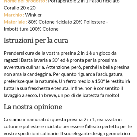
Nome del prodotto :
Portapentole 2 in 1 Fatou riciclato
Corallo 20 x 20
Marchio :
Winkler
Materiale :
80% Cotone riciclato 20% Poliestere –
Imbottitura 100% Cotone
Istruzioni per la cura
Prendersi cura della vostra presina 2 in 1 è un gioco da
ragazzi! Basta lavarla a 30° ed è pronta per la prossima
avventura culinaria. Attenzione, però, perché la bella presina
non ama la candeggina. Per quanto riguarda l’asciugatura,
preferisce quella naturale. Un ferro medio a 150° le restituirà
tutta la sua freschezza e tenuta. Infine, non è consentito il
lavaggio a secco. In breve, un po’ di delicatezza fa molto!
La nostra opinione
Ci siamo innamorati di questa presina 2 in 1, realizzata in
cotone e poliestere riciclato per essere l’alleato perfetto per le
vostre spedizioni culinarie. Il suo elegante design geometrico