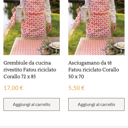
Grembiule da cucina
Asciugamano da tè
rivestito Fatou riciclato
Fatou riciclato Corallo
Corallo 72 x 85
50 x 70
17,00
€
5,50
€
Aggiungi al carrello
Aggiungi al carrello