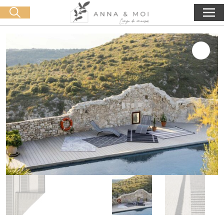
Consegna gratuita a partire da 60€ di acquisto
🛒 0 produit(s) :
0,00
€
Lancia la ricerca