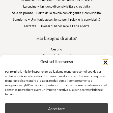
La cucina – Un luogo di convivialità e creatività
Sala da pranzo – L’arte della tavola con eleganza e convivialità
Soggiorno – Un rifugio accogliente per il relax e la convivialità
Terrazza – Un’oasi di benessere all’aria aperta
Hai bisogno di aiuto?
Cestino
Domande frequenti
Gestisci il consenso
Il mio account
Per fornire le migliori esperienze, utilizziamo tecnologie come i cookie per
archiviare e/o accedere alle informazioni sul dispositivo. Il consenso a queste
Suivez nous
tecnologie ci consentirà di elaborare dati come il comportamento di
navigazione o gli ID univoci su questo sito. Il mancato consenso o la revoca del
consenso potrebbero avere un impatto negativo su alcune caratteristiche e
funzioni.
Newsletter
Accettare