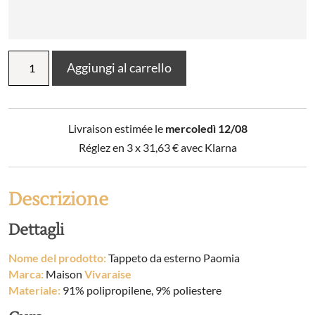
Tappeto
Aggiungi al carrello
da
esterno
Paomia
quantità
Livraison estimée le
mercoledì 12/08
Réglez en 3 x
31,63
€
avec Klarna
Descrizione
Dettagli
Nome del prodotto:
Tappeto da esterno Paomia
Marca:
Maison
Vivaraise
Materiale:
91% polipropilene, 9% poliestere