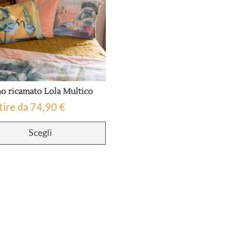
o ricamato Lola Multico
tire da
74,90
€
Questo
Scegli
prodotto
ha
più
varianti.
Le
opzioni
possono
essere
scelte