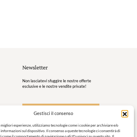
Newsletter
Non lasciatevi sfuggire le nostre offerte
esclusive e le nostre vendite private!
S'inscrire à la newsletter
Gestisci il consenso
 tuoi
e migliori esperienze, utilizziamo tecnologie come i cookie per archiviare e/o
 informazioni sul dispositivo. Il consenso a queste tecnologie ci consentirà di
o per
i come il comportamento di navigazione o gli ID univoci su questo sito. Il