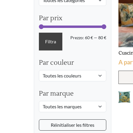
Par prix
Prezzo
Prezzo
Prezzo:
60 €
—
80 €
Filtra
Min
Max
Cuscin
A par
Par couleur
Par marque
Réinitialiser les filtres