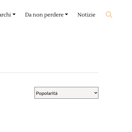
Il mio compagno
🛒 0 produit(s) :
0,00
€
archi
Da non perdere
Notizie
Lancia la ricerca