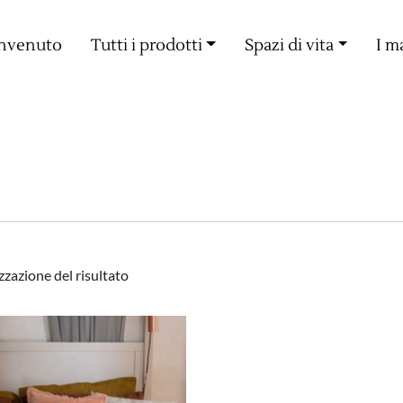
Consegna gratuita a partire da 60€ di acquisto
nvenuto
Tutti i prodotti
Spazi di vita
I m
zzazione del risultato