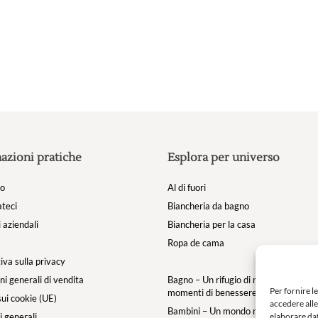
nella
pagina
del
prodotto
azioni pratiche
Esplora per universo
mo
Al di fuori
teci
Biancheria da bagno
 aziendali
Biancheria per la casa
Ropa de cama
iva sulla privacy
ni generali di vendita
Bagno – Un rifugio di morbidezza per i
Per fornire l
momenti di benessere
sui cookie (UE)
accedere alle
Bambini – Un mondo morbido e magic
elaborare dat
 generali