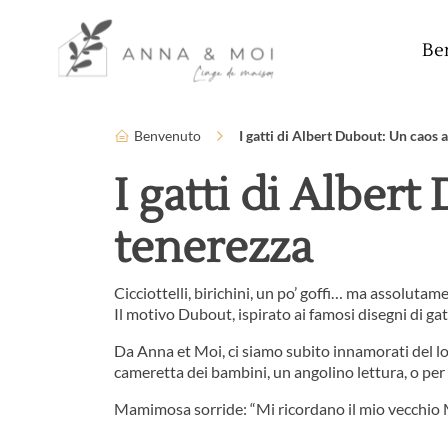
Lingua
Parametri di accessibilità
Be
Benvenuto
I gatti di Albert Dubout: Un caos 
I gatti di Alber
tenerezza
Cicciottelli, birichini, un po’ goffi… ma assolutamen
Il motivo Dubout, ispirato ai famosi disegni di ga
Da Anna et Moi, ci siamo subito innamorati del lo
cameretta dei bambini, un angolino lettura, o per
Mamimosa sorride: “Mi ricordano il mio vecchio Mi