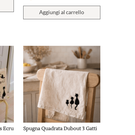
prodotto
ha
Aggiungi al carrello
più
varianti.
Le
opzioni
possono
essere
scelte
nella
pagina
del
prodotto
s Ecru
Spugna Quadrata Dubout 3 Gatti