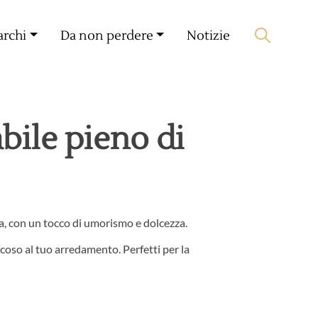
Il mio compagno
🛒 0 produit(s) :
0,00
€
archi
Da non perdere
Notizie
Lancia la ricerca
bile pieno di
sa, con un tocco di umorismo e dolcezza.
coso al tuo arredamento. Perfetti per la