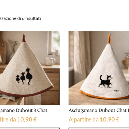
Popolarità
zzazione di 6 risultati
gamano Dubout 3 Chat
Asciugamano Dubout Chat 
tire da
10,90
€
A partire da
10,90
€
Questo