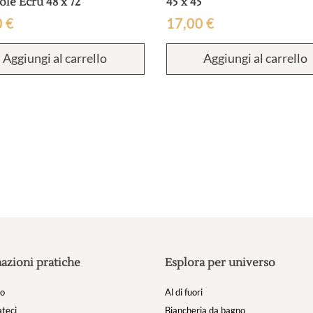
ole Ecru 48 x 72
45 x 45
0
€
17,00
€
Aggiungi al carrello
Aggiungi al carrello
azioni pratiche
Esplora per universo
mo
Al di fuori
teci
Biancheria da bagno