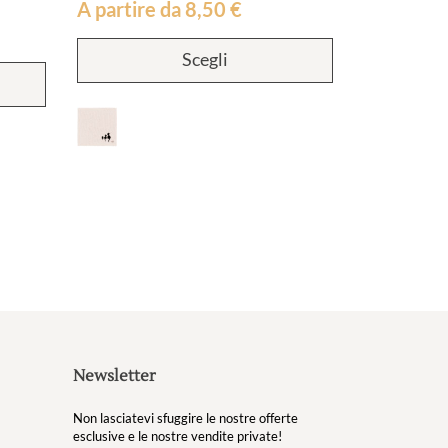
A partire da
8,50
€
Questo
Scegli
prodotto
ha
più
varianti.
Le
opzioni
possono
essere
scelte
nella
pagina
del
prodotto
Newsletter
Non lasciatevi sfuggire le nostre offerte
esclusive e le nostre vendite private!