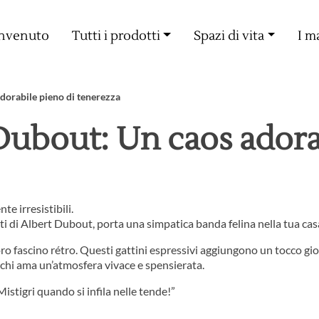
Consegna gratuita a partire da 60€ di acquisto
nvenuto
Tutti i prodotti
Spazi di vita
I m
adorabile pieno di tenerezza
t Dubout: Un caos adora
te irresistibili.
tti di Albert Dubout, porta una simpatica banda felina nella tua ca
ro fascino rétro. Questi gattini espressivi aggiungono un tocco gio
 chi ama un’atmosfera vivace e spensierata.
stigri quando si infila nelle tende!”