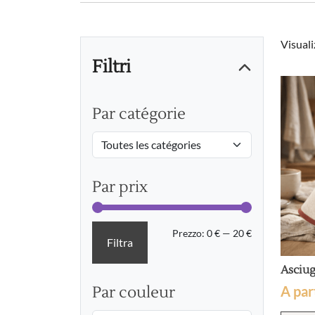
Visuali
Filtri
Par catégorie
Par prix
Prezzo
Prezzo
Prezzo:
0 €
—
20 €
Filtra
Min
Max
Asciu
A par
Par couleur