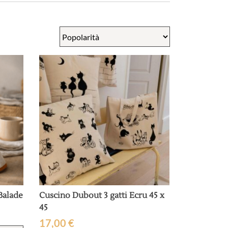
Balade
Cuscino Dubout 3 gatti Ecru 45 x
45
17,00
€
Questo