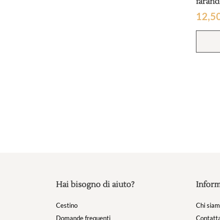
farand
12,5
Hai bisogno di aiuto?
Inform
Cestino
Chi sia
Domande frequenti
Contatta