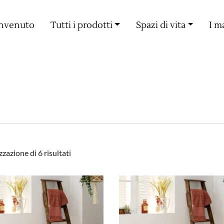
Consegna gratuita a partire da 60€ di acquisto
nvenuto
Tutti i prodotti
Spazi di vita
I m
Popolarità
zzazione di 6 risultati