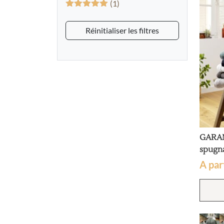
(1)
Valutato
5
su 5
Réinitialiser les filtres
GARAN
spugna
A par