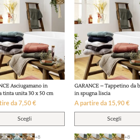
scelte
nella
pagina
del
prodotto
CE Asciugamano in
GARANCE – Tappetino da 
 tinta unita 30 x 50 cm
in spugna liscia
tire da
7,50
€
A partire da
15,90
€
Questo
Scegli
Scegli
prodotto
ha
più
+8
+8
varianti.