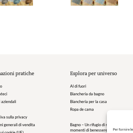
Le
opzioni
possono
essere
scelte
nella
pagina
del
prodotto
azioni pratiche
Esplora per universo
mo
Al di fuori
teci
Biancheria da bagno
 aziendali
Biancheria per la casa
Ropa de cama
iva sulla privacy
ni generali di vendita
Bagno – Un rifugio di morbidezza per i
Per fornire l
momenti di benessere
sui cookie (UE)