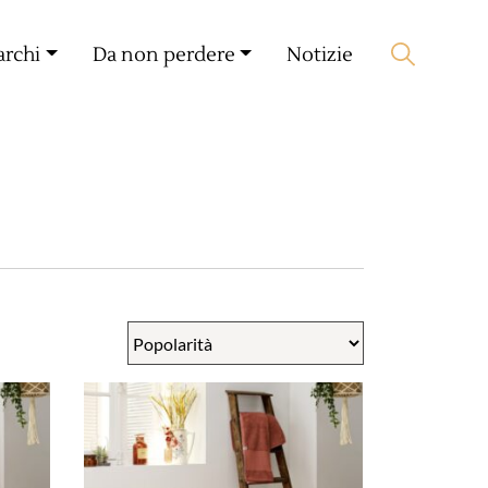
Il mio compagno
🛒 0 produit(s) :
0,00
€
archi
Da non perdere
Notizie
Lancia la ricerca