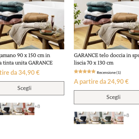
amano 90 x 150 cm in
GARANCE telo doccia in sp
a tinta unita GARANCE
liscia 70 x 130 cm
tire da
34,90
€
Recensione (1)
Valutato
1
A partire da
24,90
€
Questo
5
su 5 su
Scegli
prodotto
base di
recensioni
ha
Scegli
più
+8
varianti.
Le
+8
opzioni
possono
essere