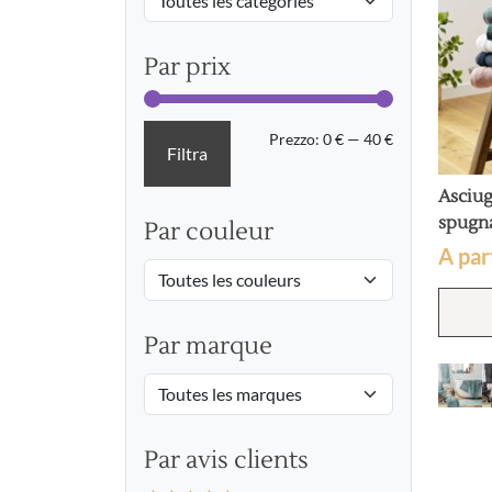
Par prix
Prezzo
Prezzo
Prezzo:
0 €
—
40 €
Filtra
Min
Max
Asciug
spugn
Par couleur
A par
Par marque
Par avis clients