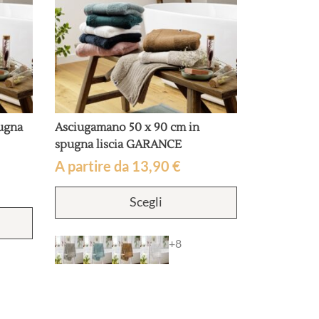
ugna
Asciugamano 50 x 90 cm in
spugna liscia GARANCE
A partire da
13,90
€
Questo
Scegli
prodotto
Questo
ha
prodotto
più
ha
+8
varianti.
più
Le
varianti.
opzioni
Le
possono
opzioni
essere
possono