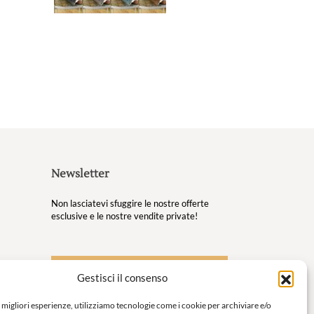
Le
Le
opzioni
opzioni
possono
possono
essere
essere
scelte
scelte
nella
nella
pagina
pagina
del
del
prodotto
prodotto
Newsletter
Non lasciatevi sfuggire le nostre offerte
esclusive e le nostre vendite private!
S'inscrire à la newsletter
Gestisci il consenso
 tuoi
e migliori esperienze, utilizziamo tecnologie come i cookie per archiviare e/o