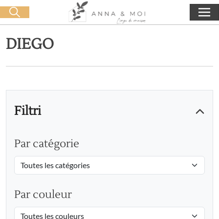
Consegna gratuita a partire da 60€ di acquisto
🛒 0 produit(s) :
0,00
€
Lancia la ricerca
DIEGO
Filtri
Par catégorie
Par couleur