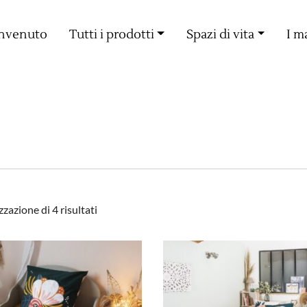
Consegna gratuita a partire da 60€ di acquisto
nvenuto
Tutti i prodotti
Spazi di vita
I m
Popolarità
zzazione di 4 risultati