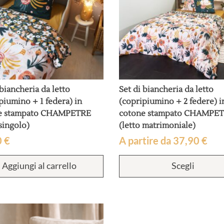
 biancheria da letto
Set di biancheria da letto
piumino + 1 federa) in
(copripiumino + 2 federe) i
e stampato CHAMPETRE
cotone stampato CHAMPE
 singolo)
(letto matrimoniale)
0
€
A partire da
37,90
€
Aggiungi al carrello
Scegli