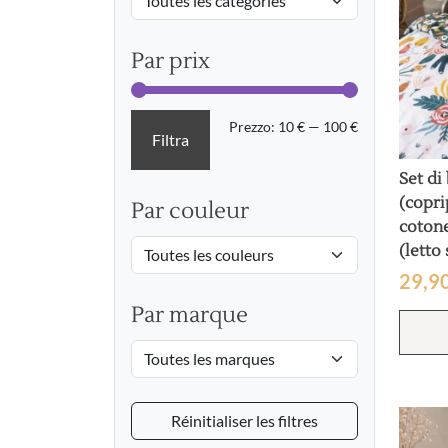
Par prix
Prezzo
Prezzo
Prezzo:
10 €
—
100 €
Filtra
Min
Max
Set di
(copri
Par couleur
coton
(letto
29,9
Par marque
Réinitialiser les filtres