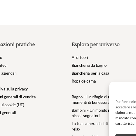
azioni pratiche
Esplora per universo
mo
Al di fuori
teci
Biancheria da bagno
 aziendali
Biancheria per la casa
Ropa de cama
iva sulla privacy
ni generali di vendita
Bagno – Un rifugio di morbidezza per i
Per fornire l
momenti di benessere
sui cookie (UE)
accedere alle
Bambini – Un mondo morbido e magic
elaborare dat
 generali
piccoli sognatori
mancato cons
caratteristic
La tua camera da letto – un’oasi di c
relax