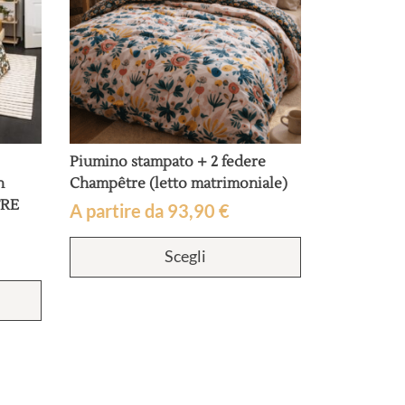
Piumino stampato + 2 federe
n
Champêtre (letto matrimoniale)
TRE
A partire da
93,90
€
Questo
Scegli
prodotto
ha
Questo
più
prodotto
varianti.
ha
Le
più
opzioni
varianti.
possono
Le
essere
opzioni