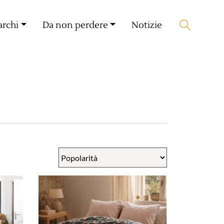
Il mio compagno
🛒 0 produit(s) :
0,00
€
archi
Da non perdere
Notizie
Lancia la ricerca