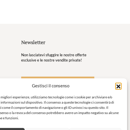
Newsletter
Non lasciatevi sfuggire le nostre offerte
esclusive e le nostre vendite private!
S'inscrire à la newsletter
Gestisci il consenso
 tuoi
e migliori esperienze, utilizziamo tecnologie come i cookie per archiviare e/o
 informazioni sul dispositivo. Il consenso a queste tecnologie ci consentirà di
o per
i come il comportamento di navigazione o gli ID univoci su questo sito. Il
enso o la revoca del consenso potrebbero avere un impatto negativo su alcune
he e funzioni.
omfort e