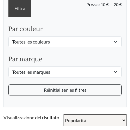
Prez
Prez
Prezzo:
10 €
—
20 €
Filtra
Min
Max
Par couleur
Par marque
Réinitialiser les filtres
Visualizzazione del risultato