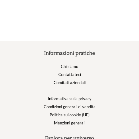
possono
essere
scelte
nella
pagina
del
prodotto
Informazioni pratiche
Chi siamo
Contattateci
Comitati aziendali
Informativa sulla privacy
Condizioni generali di vendita
Politica sui cookie (UE)
Menzioni generali
Esplora per universo