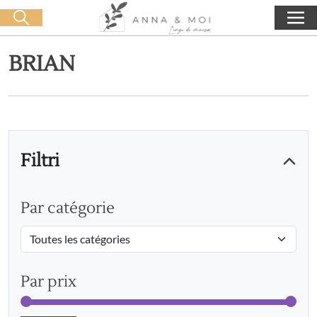
Consegna gratuita a partire da 60€ di acquisto
🛒 0 produit(s) :
0,00
€
Lancia la ricerca
BRIAN
Filtri
Par catégorie
Par prix