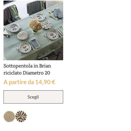
Sottopentola in Brian
riciclato Diametro 20
A partire da
14,90
€
Questo
Scegli
prodotto
ha
più
varianti.
Le
opzioni