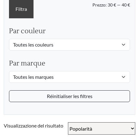
Prez
Prez
Prezzo:
30 €
—
40 €
Filtra
Min
Max
Par couleur
Par marque
Réinitialiser les filtres
Visualizzazione del risultato