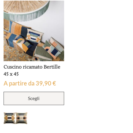
Cuscino ricamato Bertille
45 x 45
A partire da
39,90
€
Questo
Scegli
prodotto
ha
più
varianti.
Le
opzioni