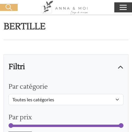
Consegna gratuita a partire da 60€ di acquisto
🛒 0 produit(s) :
0,00
€
Lancia la ricerca
BERTILLE
Filtri
Par catégorie
Par prix