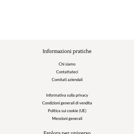
possono
essere
scelte
nella
pagina
del
prodotto
Informazioni pratiche
Chi siamo
Contattateci
Comitati aziendali
Informativa sulla privacy
Condizioni generali di vendita
Politica sui cookie (UE)
Menzioni generali
Esplora per universo