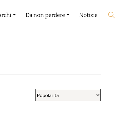
Il mio compagno
🛒 0 produit(s) :
0,00
€
archi
Da non perdere
Notizie
Lancia la ricerca