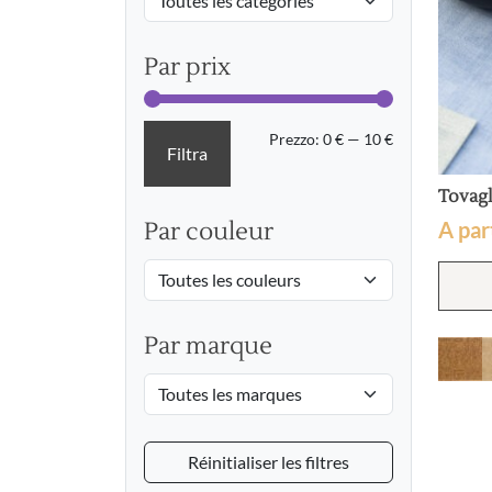
Par prix
Prezzo
Prezzo
Prezzo:
0 €
—
10 €
Filtra
Min
Max
Tovagl
A par
Par couleur
Par marque
Réinitialiser les filtres