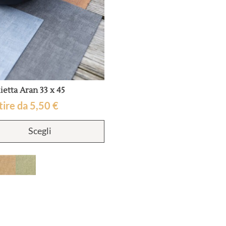
ietta Aran 33 x 45
tire da
5,50
€
Questo
Scegli
prodotto
ha
più
varianti.
Le
opzioni
possono
essere
scelte