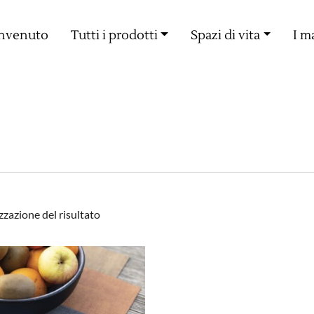
Consegna gratuita a partire da 60€ di acquisto
nvenuto
Tutti i prodotti
Spazi di vita
I m
zzazione del risultato