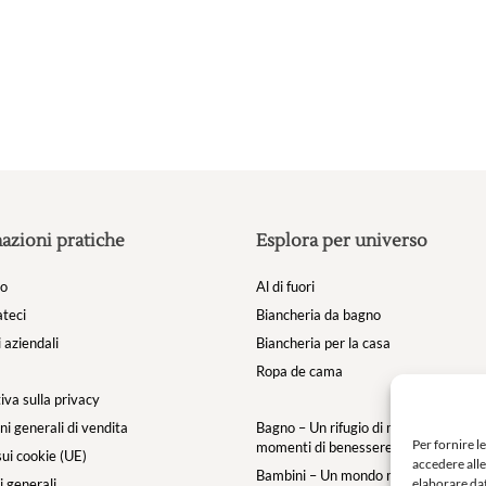
nella
pagina
del
prodotto
azioni pratiche
Esplora per universo
mo
Al di fuori
teci
Biancheria da bagno
 aziendali
Biancheria per la casa
Ropa de cama
iva sulla privacy
ni generali di vendita
Bagno – Un rifugio di morbidezza per i
Per fornire l
momenti di benessere
sui cookie (UE)
accedere alle
Bambini – Un mondo morbido e magic
elaborare dat
 generali