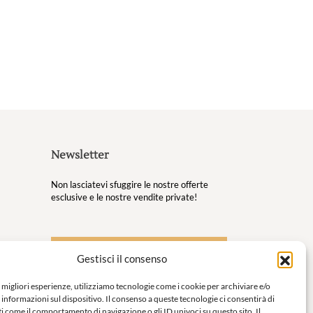
Newsletter
Non lasciatevi sfuggire le nostre offerte
esclusive e le nostre vendite private!
S'inscrire à la newsletter
Gestisci il consenso
 tuoi
e migliori esperienze, utilizziamo tecnologie come i cookie per archiviare e/o
 informazioni sul dispositivo. Il consenso a queste tecnologie ci consentirà di
o per
i come il comportamento di navigazione o gli ID univoci su questo sito. Il