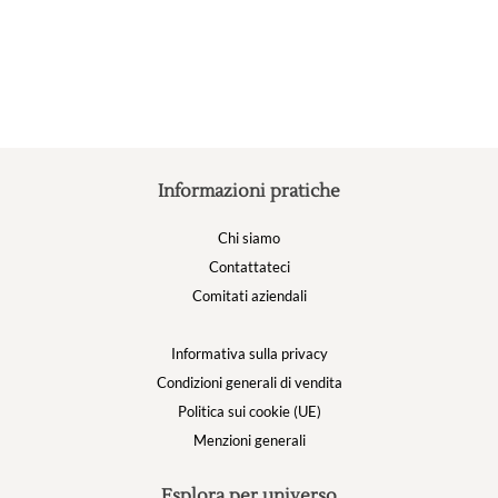
possono
essere
scelte
nella
pagina
del
prodotto
Informazioni pratiche
Chi siamo
Contattateci
Comitati aziendali
Informativa sulla privacy
Condizioni generali di vendita
Politica sui cookie (UE)
Menzioni generali
Esplora per universo