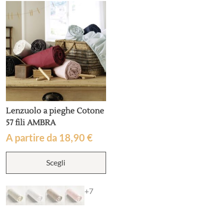
Lenzuolo a pieghe Cotone
57 fili AMBRA
A partire da
18,90
€
Questo
Scegli
prodotto
ha
più
+7
varianti.
Le
opzioni