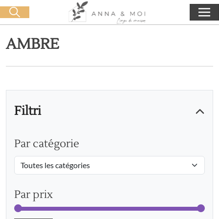
Consegna gratuita a partire da 60€ di acquisto
🛒 0 produit(s) :
0,00
€
Lancia la ricerca
AMBRE
Filtri
Par catégorie
Par prix