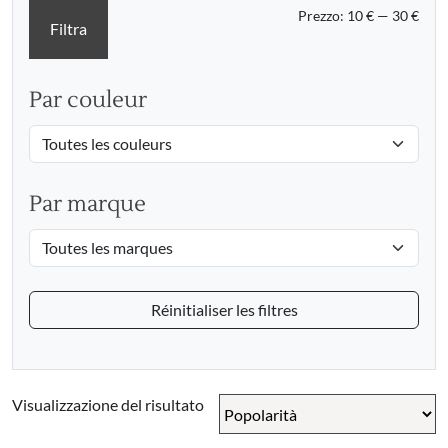
Prez
Prez
Prezzo:
10 €
—
30 €
Filtra
Min
Max
Par couleur
Par marque
Réinitialiser les filtres
Visualizzazione del risultato