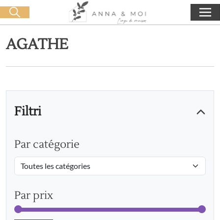
Consegna gratuita a partire da 60€ di acquisto
🛒 0 produit(s) :
0,00
€
Lancia la ricerca
AGATHE
Filtri
Par catégorie
Par prix