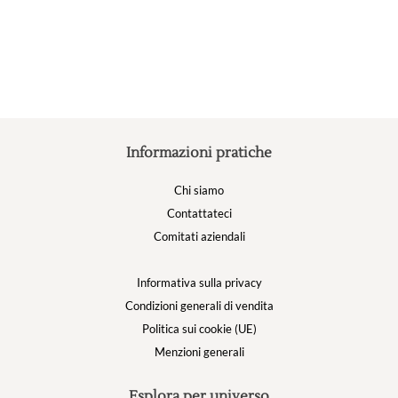
essere
p
scelte
e
nella
s
pagina
n
del
p
prodotto
d
p
Informazioni pratiche
Chi siamo
Contattateci
Comitati aziendali
Informativa sulla privacy
Condizioni generali di vendita
Politica sui cookie (UE)
Menzioni generali
Esplora per universo