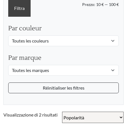
Prez
Prez
Prezzo:
10 €
—
100 €
Filtra
Min
Max
Par couleur
Par marque
Réinitialiser les filtres
Popolarità
Visualizzazione di 2 risultati