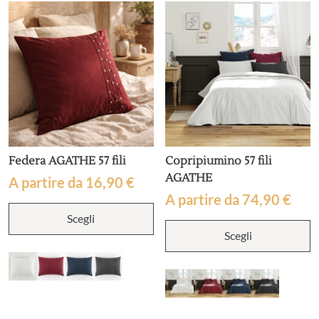
Federa AGATHE 57 fili
Copripiumino 57 fili
AGATHE
A partire da
16,90
€
A partire da
74,90
€
Questo
Scegli
prodotto
Q
ha
Scegli
p
più
h
varianti.
p
Le
va
opzioni
L
possono
o