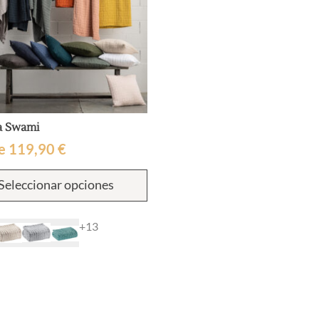
a Swami
e
119,90
€
Este
Seleccionar opciones
producto
tiene
múltiples
+13
variantes.
Las
opciones
se
pueden
elegir