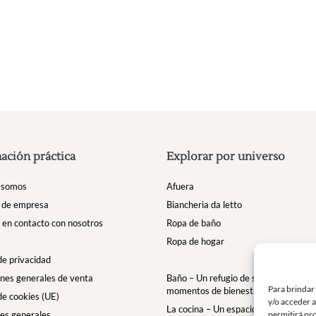
en
la
página
de
producto
ación práctica
Explorar por universo
 somos
Afuera
 de empresa
Biancheria da letto
en contacto con nosotros
Ropa de baño
Ropa de hogar
 de privacidad
nes generales de venta
Baño – Un refugio de suavidad para t
Para brindar
momentos de bienestar
 de cookies (UE)
y/o acceder a
La cocina – Un espacio para comparti
permitirá pr
es generales