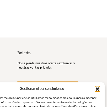
Boletín
No se pierda nuestras ofertas exclusivas y
nuestras ventas privadas
S'inscrire à la newsletter
Gestionar el consentimiento
us
 las mejores experiencias, utilizamos tecnologías como cookies para almacenar
 información del dispositivo. Dar su consentimiento a estas tecnologías nos
r y
ocesar datos como el comportamiento de navegación o identificaciones únicas