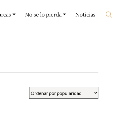
Mi cuenta
🛒 0 produit(s) :
0,00
€
arcas
No se lo pierda
Noticias
Iniciar búsqueda