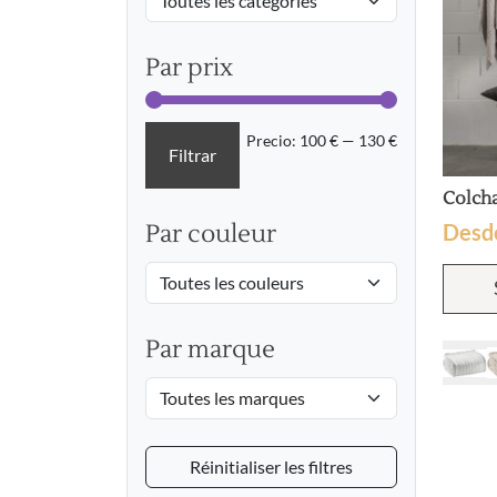
Par prix
Precio
Precio
Precio:
100 €
—
130 €
Filtrar
mínimo
máximo
Colch
Desd
Par couleur
Par marque
Réinitialiser les filtres